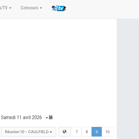
s/TV
Concours
Samedi 11 avril 2026
Réunion 10 - CAULFIELD
7
8
9
10