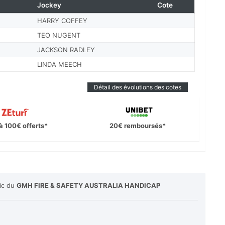
Jockey
Cote
HARRY COFFEY
TEO NUGENT
JACKSON RADLEY
LINDA MEECH
Détail des évolutions des cotes
à 100€ offerts*
20€ remboursés*
lic du
GMH FIRE & SAFETY AUSTRALIA HANDICAP