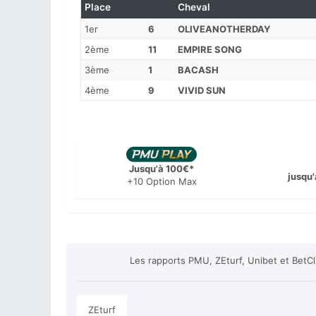
Place
Cheval
1er
6
OLIVEANOTHERDAY
2ème
11
EMPIRE SONG
3ème
1
BACASH
4ème
9
VIVID SUN
Jusqu'à 100€*
jusqu'
+10 Option Max
Les rapports PMU, ZEturf, Unibet et BetC
ZEturf