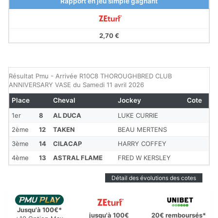
Rapport en jeu simple gagnant
2,70 €
Résultat Pmu - Arrivée R10C8 THOROUGHBRED CLUB
ANNIVERSARY VASE du Samedi 11 avril 2026
Place
Cheval
Jockey
Cote
1er
8
AL DUCA
LUKE CURRIE
2ème
12
TAKEN
BEAU MERTENS
3ème
14
CILACAP
HARRY COFFEY
4ème
13
ASTRAL FLAME
FRED W KERSLEY
Détail des évolutions des cotes
Jusqu'à 100€*
jusqu'à 100€
20€ remboursés*