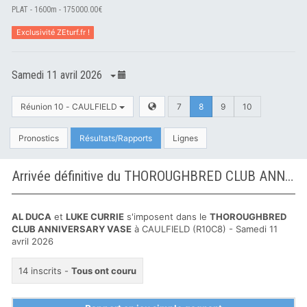
PLAT - 1600m - 175000.00€
Exclusivité ZEturf.fr !
Samedi 11 avril 2026
Réunion 10 - CAULFIELD
7
8
9
10
Pronostics
Résultats/Rapports
Lignes
Arrivée définitive du THOROUGHBRED CLUB ANNIVERSARY VASE à CAULFIELD
AL DUCA
et
LUKE CURRIE
s'imposent dans le
THOROUGHBRED
CLUB ANNIVERSARY VASE
à CAULFIELD (R10C8) - Samedi 11
avril 2026
14 inscrits -
Tous ont couru