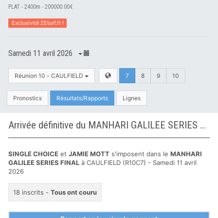
PLAT - 2400m - 200000.00€
Exclusivité ZEturf.fr !
Samedi 11 avril 2026
Réunion 10 - CAULFIELD
7
8
9
10
Pronostics
Résultats/Rapports
Lignes
Arrivée définitive du MANHARI GALILEE SERIES FINAL à CAULFIELD
SINGLE CHOICE
et
JAMIE MOTT
s'imposent dans le
MANHARI
GALILEE SERIES FINAL
à CAULFIELD (R10C7) - Samedi 11 avril
2026
18 inscrits -
Tous ont couru