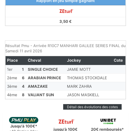
Rapport en jeu simple gagnant
3,50 €
Résultat Pmu - Arrivée R10C7 MANHARI GALILEE SERIES FINAL du
Samedi 11 avril 2026
Place
Cheval
Jockey
Cote
1er
1
SINGLE CHOICE
JAMIE MOTT
2ème
6
ARABIAN PRINCE
THOMAS STOCKDALE
3ème
4
AMAZAKE
MARK ZAHRA
4ème
8
VALIANT SUN
JASON MASKIELL
Détail des évolutions des cotes
Jusqu'à 100€*
jusqu'à 100€
20€ remboursés*