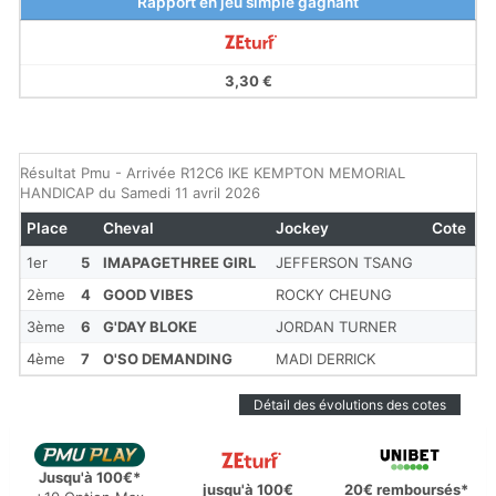
Rapport en jeu simple gagnant
3,30 €
Résultat Pmu - Arrivée R12C6 IKE KEMPTON MEMORIAL
HANDICAP du Samedi 11 avril 2026
Place
Cheval
Jockey
Cote
1er
5
IMAPAGETHREE GIRL
JEFFERSON TSANG
2ème
4
GOOD VIBES
ROCKY CHEUNG
3ème
6
G'DAY BLOKE
JORDAN TURNER
4ème
7
O'SO DEMANDING
MADI DERRICK
Détail des évolutions des cotes
Jusqu'à 100€*
jusqu'à 100€
20€ remboursés*