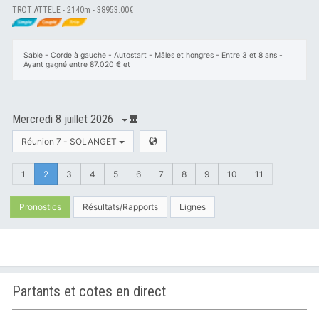
TROT ATTELE - 2140m - 38953.00€
Sable - Corde à gauche - Autostart - Mâles et hongres - Entre 3 et 8 ans -
Ayant gagné entre 87.020 € et
Mercredi 8 juillet 2026
Réunion 7 - SOLANGET
1
2
3
4
5
6
7
8
9
10
11
Pronostics
Résultats/Rapports
Lignes
Partants et cotes en direct