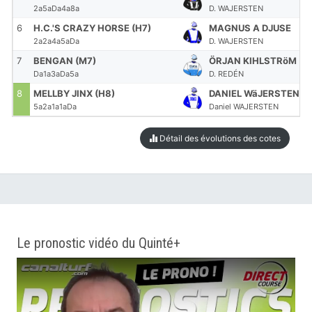
2a5aDa4a8a
D. WAJERSTEN
6
H.C.'S CRAZY HORSE (H7)
MAGNUS A DJUSE
2a2a4a5aDa
D. WAJERSTEN
7
BENGAN (M7)
ÖRJAN KIHLSTRöM
Da1a3aDa5a
D. REDÉN
8
MELLBY JINX (H8)
DANIEL WäJERSTEN
5a2a1a1aDa
Daniel WAJERSTEN
Détail des évolutions des cotes
Le pronostic vidéo du Quinté+