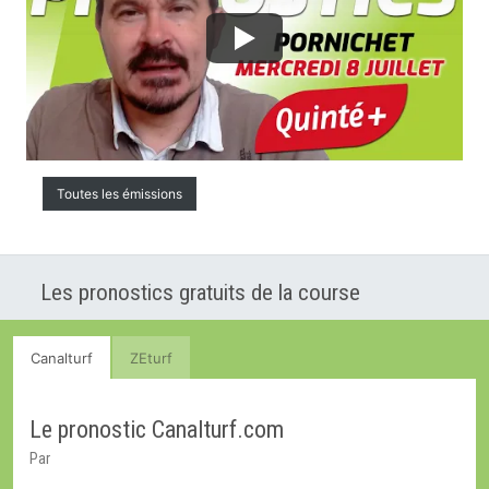
Toutes les émissions
Les pronostics gratuits de la course
Canalturf
ZEturf
Le pronostic Canalturf.com
Par