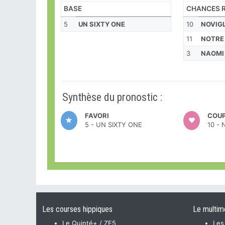
BASE
CHANCES R
5
UN SIXTY ONE
10
NOVIG
11
NOTRE
3
NAOMI 
Synthèse du pronostic :
FAVORI
COUP
5 - UN SIXTY ONE
10 -
Les courses hippiques
Le multim
Le Quinté+ / ZE5
Les