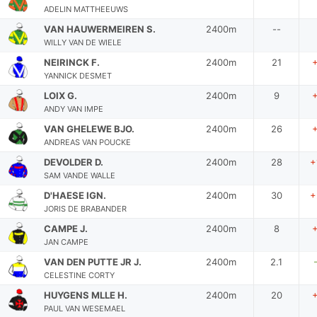
ADELIN MATTHEEUWS
VAN HAUWERMEIREN S.
2400m
--
WILLY VAN DE WIELE
NEIRINCK F.
2400m
21
YANNICK DESMET
LOIX G.
2400m
9
ANDY VAN IMPE
VAN GHELEWE BJO.
2400m
26
ANDREAS VAN POUCKE
DEVOLDER D.
2400m
28
+
SAM VANDE WALLE
D'HAESE IGN.
2400m
30
+
JORIS DE BRABANDER
CAMPE J.
2400m
8
JAN CAMPE
VAN DEN PUTTE JR J.
2400m
2.1
CELESTINE CORTY
HUYGENS MLLE H.
2400m
20
PAUL VAN WESEMAEL