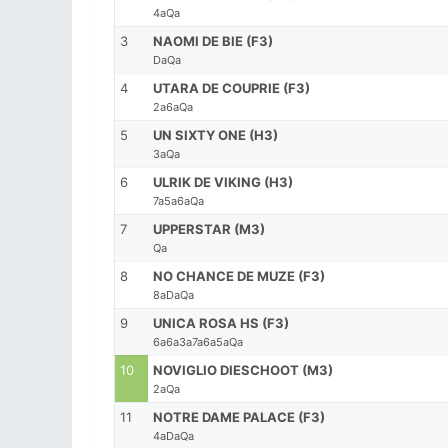
4aQa
3
NAOMI DE BIE (F3)
DaQa
4
UTARA DE COUPRIE (F3)
2a6aQa
5
UN SIXTY ONE (H3)
3aQa
6
ULRIK DE VIKING (H3)
7a5a6aQa
7
UPPERSTAR (M3)
Qa
8
NO CHANCE DE MUZE (F3)
8aDaQa
9
UNICA ROSA HS (F3)
6a6a3a7a6a5aQa
10
NOVIGLIO DIESCHOOT (M3)
2aQa
11
NOTRE DAME PALACE (F3)
4aDaQa