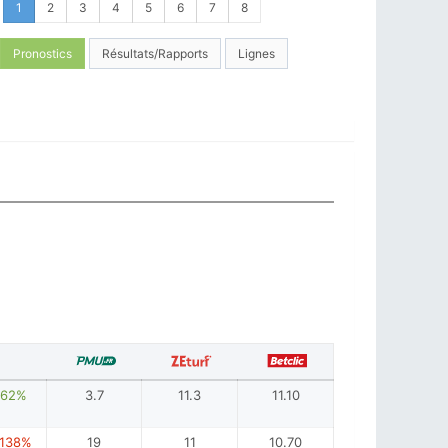
1
2
3
4
5
6
7
8
Pronostics
Résultats/Rapports
Lignes
-62%
3.7
11.3
11.10
138%
19
11
10.70