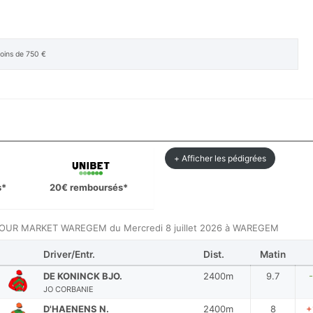
moins de 750 €
+ Afficher les pédigrées
s*
20€ remboursés*
REFOUR MARKET WAREGEM du Mercredi 8 juillet 2026 à WAREGEM
Driver/Entr.
Dist.
Matin
DE KONINCK BJO.
2400m
9.7
JO CORBANIE
D'HAENENS N.
2400m
8
+