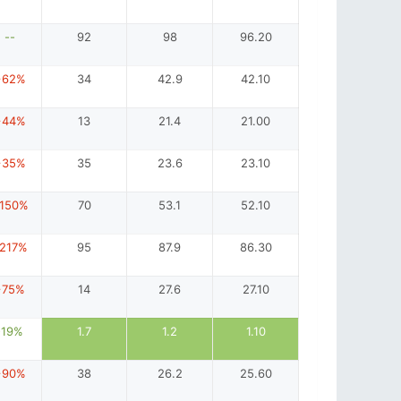
--
92
98
96.20
+62%
34
42.9
42.10
+44%
13
21.4
21.00
+35%
35
23.6
23.10
150%
70
53.1
52.10
217%
95
87.9
86.30
+75%
14
27.6
27.10
-19%
1.7
1.2
1.10
+90%
38
26.2
25.60