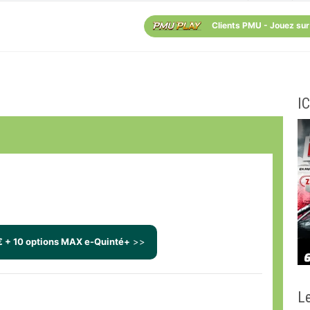
Clients PMU - Jouez sur
IC
€ + 10 options MAX e-Quinté+
>>
Le