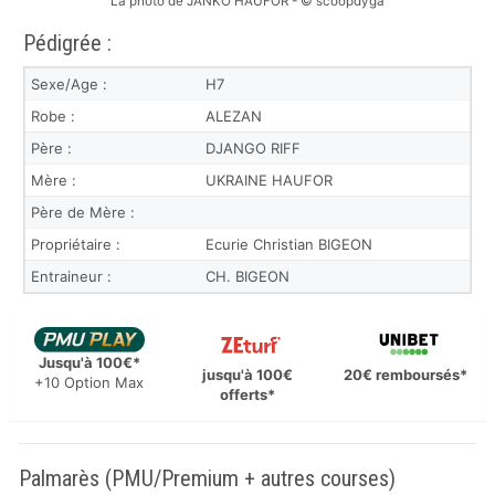
La photo de JANKO HAUFOR - © scoopdyga
Pédigrée :
Sexe/Age :
H7
Robe :
ALEZAN
Père :
DJANGO RIFF
Mère :
UKRAINE HAUFOR
Père de Mère :
Propriétaire :
Ecurie Christian BIGEON
Entraineur :
CH. BIGEON
Jusqu'à 100€*
jusqu'à 100€
20€ remboursés*
+10 Option Max
offerts*
Palmarès (PMU/Premium + autres courses)