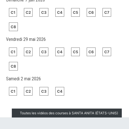
C1
C2
C3
C4
C5
C6
C7
C8
Vendredi 29 mai 2026
C1
C2
C3
C4
C5
C6
C7
C8
Samedi 2 mai 2026
C1
C2
C3
C4
Toutes les vidéos des courses à SANTA ANITA (ÉTATS-UNIS)