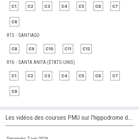
C1
C2
C3
C4
C5
C6
C7
C8
R15 - SANTIAGO
C8
C9
C10
C11
C12
R16 - SANTA ANITA (ÉTATS-UNIS)
C1
C2
C3
C4
C5
C6
C7
C8
Les vidéos des courses PMU sur l'hippodrome de SANTA ANITA (ÉTATS-UNIS)
Dimanche 7 juin 2026