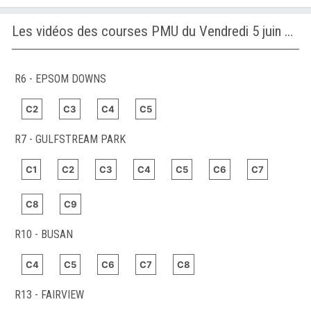
Les vidéos des courses PMU du Vendredi 5 juin 2026
R6 - EPSOM DOWNS
C2
C3
C4
C5
R7 - GULFSTREAM PARK
C1
C2
C3
C4
C5
C6
C7
C8
C9
R10 - BUSAN
C4
C5
C6
C7
C8
R13 - FAIRVIEW