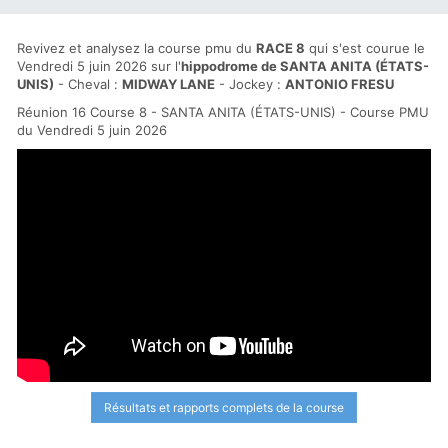
Revivez et analysez la course pmu du
RACE 8
qui s'est courue le
Vendredi 5 juin 2026 sur l'
hippodrome de SANTA ANITA (ÉTATS-
UNIS)
- Cheval :
MIDWAY LANE
- Jockey :
ANTONIO FRESU
Réunion 16 Course 8 - SANTA ANITA (ÉTATS-UNIS) - Course PMU
du Vendredi 5 juin 2026
Résultats et rapports complets de la course