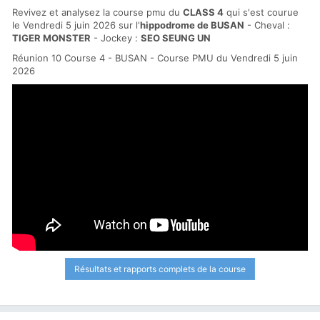
Revivez et analysez la course pmu du
CLASS 4
qui s'est courue
le Vendredi 5 juin 2026 sur l'
hippodrome de BUSAN
- Cheval :
TIGER MONSTER
- Jockey :
SEO SEUNG UN
Réunion 10 Course 4 - BUSAN - Course PMU du Vendredi 5 juin
2026
Résultats et rapports complets de la course