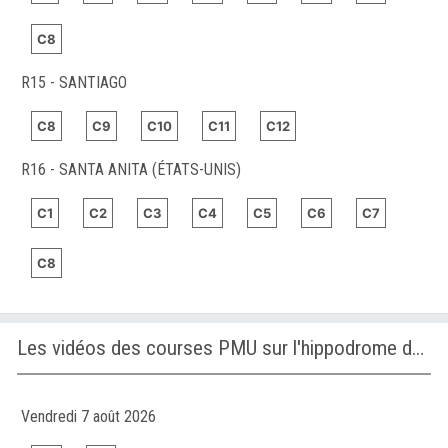
C8
R15 - SANTIAGO
C8
C9
C10
C11
C12
R16 - SANTA ANITA (ÉTATS-UNIS)
C1
C2
C3
C4
C5
C6
C7
C8
Les vidéos des courses PMU sur l'hippodrome de BUSAN
Vendredi 7 août 2026