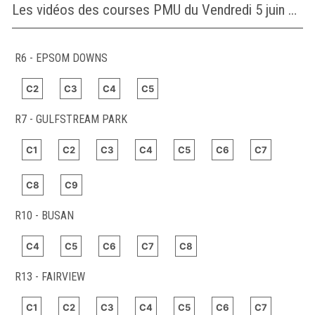
Les vidéos des courses PMU du Vendredi 5 juin 2026
R6 - EPSOM DOWNS
C2
C3
C4
C5
R7 - GULFSTREAM PARK
C1
C2
C3
C4
C5
C6
C7
C8
C9
R10 - BUSAN
C4
C5
C6
C7
C8
R13 - FAIRVIEW
C1
C2
C3
C4
C5
C6
C7