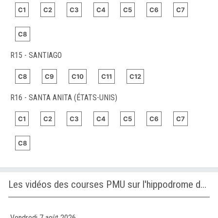
C1
C2
C3
C4
C5
C6
C7
C8
R15 - SANTIAGO
C8
C9
C10
C11
C12
R16 - SANTA ANITA (ÉTATS-UNIS)
C1
C2
C3
C4
C5
C6
C7
C8
Les vidéos des courses PMU sur l'hippodrome de FAIRVIEW
Vendredi 7 août 2026