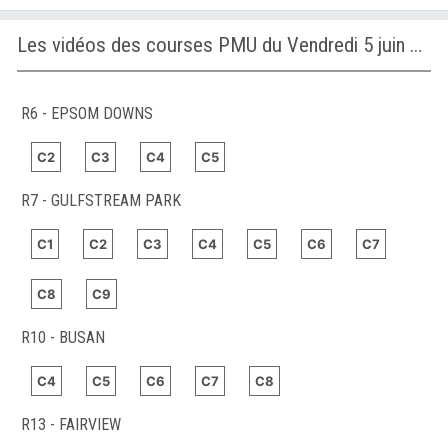
Les vidéos des courses PMU du Vendredi 5 juin 2026
R6 - EPSOM DOWNS
C2
C3
C4
C5
R7 - GULFSTREAM PARK
C1
C2
C3
C4
C5
C6
C7
C8
C9
R10 - BUSAN
C4
C5
C6
C7
C8
R13 - FAIRVIEW