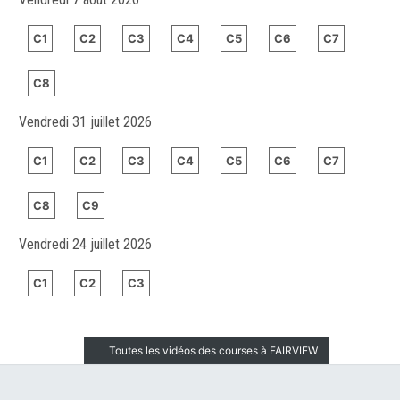
C1
C2
C3
C4
C5
C6
C7
C8
Vendredi 31 juillet 2026
C1
C2
C3
C4
C5
C6
C7
C8
C9
Vendredi 24 juillet 2026
C1
C2
C3
Toutes les vidéos des courses à FAIRVIEW