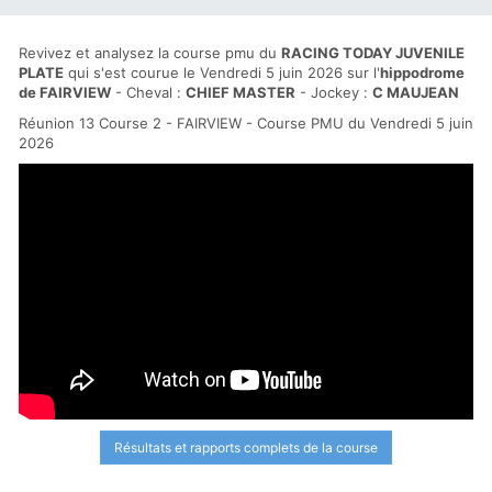
Revivez et analysez la course pmu du
RACING TODAY JUVENILE
PLATE
qui s'est courue le Vendredi 5 juin 2026 sur l'
hippodrome
de FAIRVIEW
- Cheval :
CHIEF MASTER
- Jockey :
C MAUJEAN
Réunion 13 Course 2 - FAIRVIEW - Course PMU du Vendredi 5 juin
2026
Résultats et rapports complets de la course