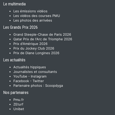
Le multimedia
Les émissions vidéos
Les vidéos des courses PMU
Les photos des arrivées
Les Grands Prix 2026
Grand Steeple-Chase de Paris 2026
Qatar Prix de l'Arc de Triomphe 2026
Prix d'Amérique 2026
Prix du Jockey Club 2026
Prix de Diane Longines 2026
Les actualités
Actualités hippiques
Journalistes et consultants
YouTube
-
Instagram
Facebook
-
Twitter
Partenaire photos :
Scoopdyga
Nos partenaires
Pmu.fr
ZEturf
Unibet