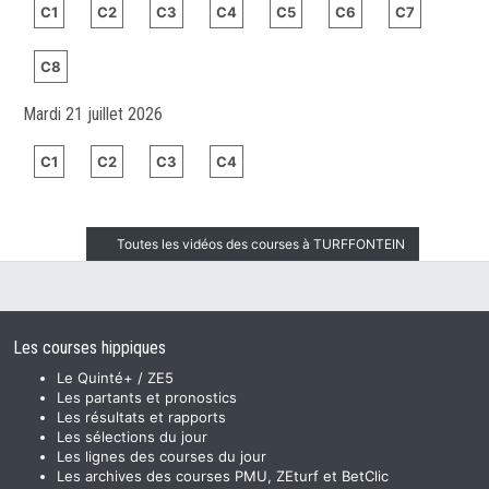
C1
C2
C3
C4
C5
C6
C7
C8
Mardi 21 juillet 2026
C1
C2
C3
C4
Toutes les vidéos des courses à TURFFONTEIN
Les courses hippiques
Le Quinté+ / ZE5
Les partants et pronostics
Les résultats et rapports
Les sélections du jour
Les lignes des courses du jour
Les archives des courses PMU, ZEturf et BetClic