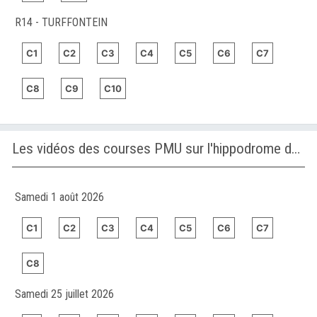
R14 - TURFFONTEIN
C1
C2
C3
C4
C5
C6
C7
C8
C9
C10
Les vidéos des courses PMU sur l'hippodrome de TURFFONTEIN
Samedi 1 août 2026
C1
C2
C3
C4
C5
C6
C7
C8
Samedi 25 juillet 2026