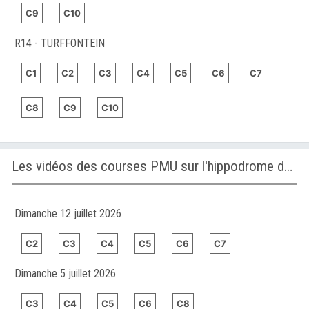
C9
C10
R14 - TURFFONTEIN
C1
C2
C3
C4
C5
C6
C7
C8
C9
C10
Les vidéos des courses PMU sur l'hippodrome de KALGOORLIE
Dimanche 12 juillet 2026
C2
C3
C4
C5
C6
C7
Dimanche 5 juillet 2026
C3
C4
C5
C6
C8