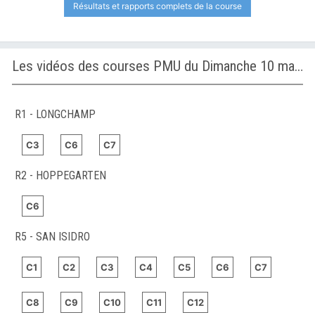
Résultats et rapports complets de la course
Les vidéos des courses PMU du Dimanche 10 mai 2026
R1 - LONGCHAMP
C3
C6
C7
R2 - HOPPEGARTEN
C6
R5 - SAN ISIDRO
C1
C2
C3
C4
C5
C6
C7
C8
C9
C10
C11
C12