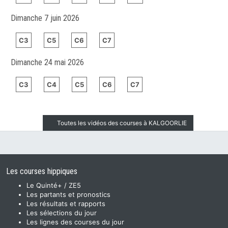
Dimanche 7 juin 2026
C3
C5
C6
C7
Dimanche 24 mai 2026
C3
C4
C5
C6
C7
Toutes les vidéos des courses à KALGOORLIE
Les courses hippiques
Le Quinté+ / ZE5
Les partants et pronostics
Les résultats et rapports
Les sélections du jour
Les lignes des courses du jour