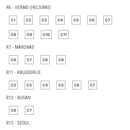
R6 - VERMO (HELSINKI)
C1
C2
C3
C4
C5
C6
C7
C8
C9
C10
C11
R7 - MARONAS
C6
C7
C8
C9
R11 - KALGOORLIE
C2
C3
C4
C5
C6
C7
R12 - BUSAN
C6
C7
R13 - SEOUL