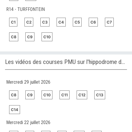
R14 - TURFFONTEIN
C1
C2
C3
C4
C5
C6
C7
C8
C9
C10
Les vidéos des courses PMU sur l'hippodrome de SAN ISIDRO
Mercredi 29 juillet 2026
C8
C9
C10
C11
C12
C13
C14
Mercredi 22 juillet 2026