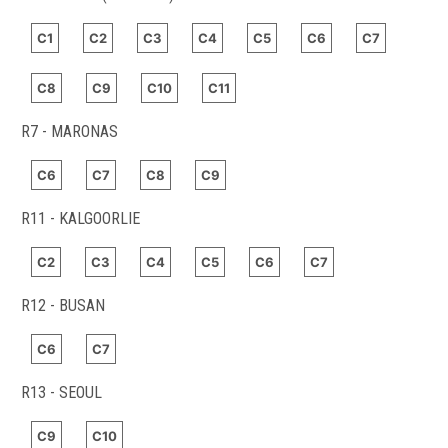
C1
C2
C3
C4
C5
C6
C7
C8
C9
C10
C11
R7 - MARONAS
C6
C7
C8
C9
R11 - KALGOORLIE
C2
C3
C4
C5
C6
C7
R12 - BUSAN
C6
C7
R13 - SEOUL
C9
C10