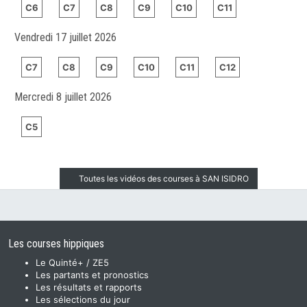
C6
C7
C8
C9
C10
C11
Vendredi 17 juillet 2026
C7
C8
C9
C10
C11
C12
Mercredi 8 juillet 2026
C5
Toutes les vidéos des courses à SAN ISIDRO
Les courses hippiques
Le Quinté+ / ZE5
Les partants et pronostics
Les résultats et rapports
Les sélections du jour