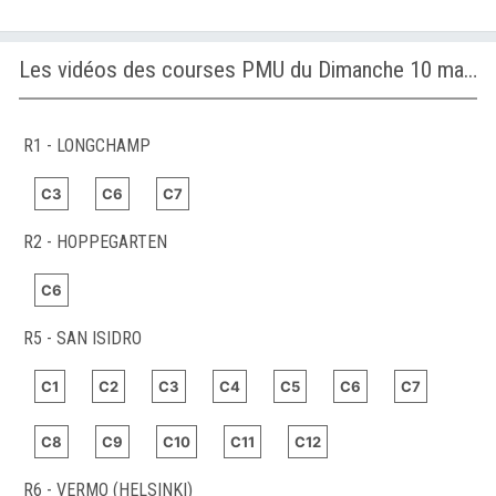
Les vidéos des courses PMU du Dimanche 10 mai 2026
R1 - LONGCHAMP
C3
C6
C7
R2 - HOPPEGARTEN
C6
R5 - SAN ISIDRO
C1
C2
C3
C4
C5
C6
C7
C8
C9
C10
C11
C12
R6 - VERMO (HELSINKI)