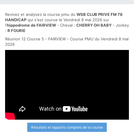
Revivez et analysez la course pmu du
WSB CLUB PRIVE FM 78
HANDICAP
qui s'est courue le Vendredi 8 mai 2026 sur
l'
hippodrome de FAIRVIEW
- Cheval :
CHERRY OH BABY
- Jockey
:
R FOURIE
Réunion 12 Course 5 - FAIRVIEW - Course PMU du Vendredi 8 mai
2026
Résultats et rapports complets de la course