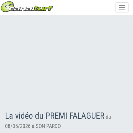
Toggl
navig
La vidéo du PREMI FALAGUER
du
08/05/2026 à SON PARDO