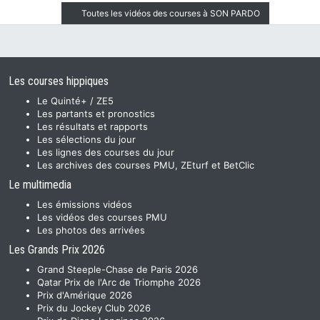
Toutes les vidéos des courses à SON PARDO
Les courses hippiques
Le Quinté+ / ZE5
Les partants et pronostics
Les résultats et rapports
Les sélections du jour
Les lignes des courses du jour
Les archives des courses PMU, ZEturf et BetClic
Le multimedia
Les émissions vidéos
Les vidéos des courses PMU
Les photos des arrivées
Les Grands Prix 2026
Grand Steeple-Chase de Paris 2026
Qatar Prix de l'Arc de Triomphe 2026
Prix d'Amérique 2026
Prix du Jockey Club 2026