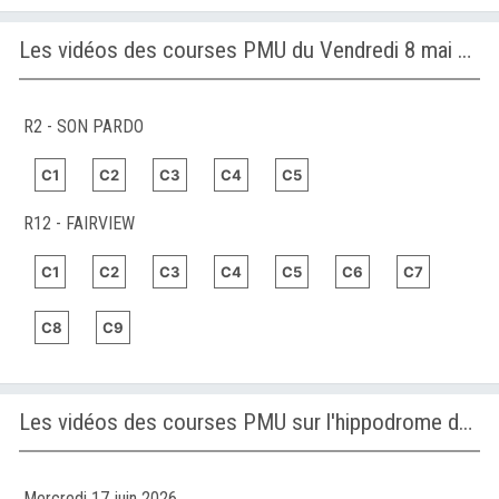
Les vidéos des courses PMU du Vendredi 8 mai 2026
R2 - SON PARDO
C1
C2
C3
C4
C5
R12 - FAIRVIEW
C1
C2
C3
C4
C5
C6
C7
C8
C9
Les vidéos des courses PMU sur l'hippodrome de SON PARDO
Mercredi 17 juin 2026