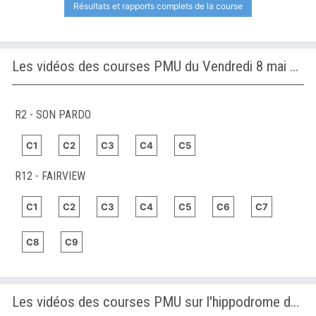
Résultats et rapports complets de la course
Les vidéos des courses PMU du Vendredi 8 mai 2026
R2 - SON PARDO
C1
C2
C3
C4
C5
R12 - FAIRVIEW
C1
C2
C3
C4
C5
C6
C7
C8
C9
Les vidéos des courses PMU sur l'hippodrome de FAIRVIEW