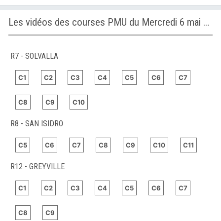
Les vidéos des courses PMU du Mercredi 6 mai 2026
R7 - SOLVALLA
C1
C2
C3
C4
C5
C6
C7
C8
C9
C10
R8 - SAN ISIDRO
C5
C6
C7
C8
C9
C10
C11
R12 - GREYVILLE
C1
C2
C3
C4
C5
C6
C7
C8
C9