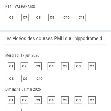
R14 - VALPARAISO
C3
C7
C8
C9
C10
C11
Les vidéos des courses PMU sur l'hippodrome de SOLVALLA
Mercredi 17 juin 2026
C1
C2
C3
C4
C5
C6
C7
C8
C9
C10
Dimanche 31 mai 2026
C1
C2
C3
C4
C5
C6
C7