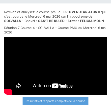
Revivez et analysez la course pmu du
PRIX VENUTAR ATUS II
qui
s'est courue le Mercredi 6 mai 2026 sur l'
hippodrome de
SOLVALLA
- Cheval :
CAN'T BE RULED
- Driver :
FELICIA MOLIN
Réunion 7 Course 4 - SOLVALLA - Course PMU du Mercredi 6 mai
2026
Résultats et rapports complets de la course