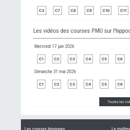
C3
C7
C8
C9
C10
C11
Les vidéos des courses PMU sur l'hipp
Mercredi 17 juin 2026
C1
C2
C3
C4
C5
C6
Dimanche 31 mai 2026
C1
C2
C3
C4
C5
C6
Toutes les v
Les courses hippiques
Le multim