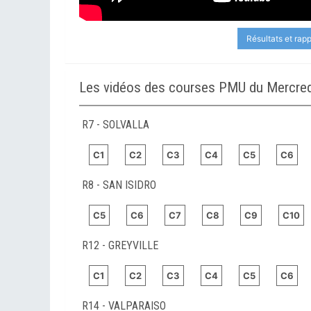
Résultats et rap
Les vidéos des courses PMU du Mercred
R7 - SOLVALLA
C1
C2
C3
C4
C5
C6
R8 - SAN ISIDRO
C5
C6
C7
C8
C9
C10
R12 - GREYVILLE
C1
C2
C3
C4
C5
C6
R14 - VALPARAISO