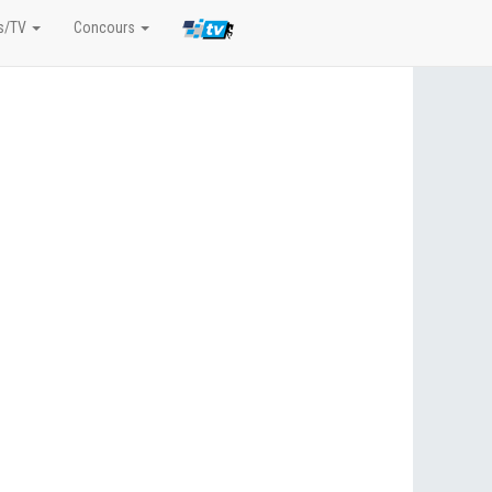
s/TV
Concours