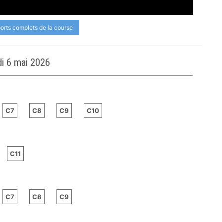
ports complets de la course
i 6 mai 2026
C7
C8
C9
C10
C11
C7
C8
C9