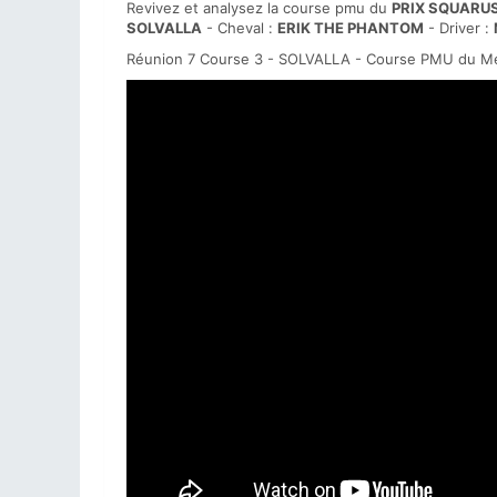
Revivez et analysez la course pmu du
PRIX SQUARU
SOLVALLA
- Cheval :
ERIK THE PHANTOM
- Driver :
Réunion 7 Course 3 - SOLVALLA - Course PMU du Me