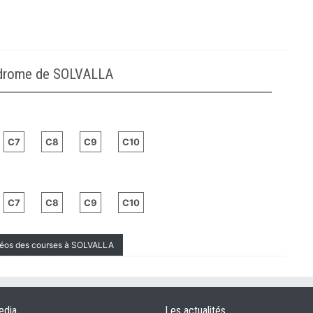
odrome de SOLVALLA
C7
C8
C9
C10
C7
C8
C9
C10
idéos des courses à SOLVALLA
edia
Les actualités