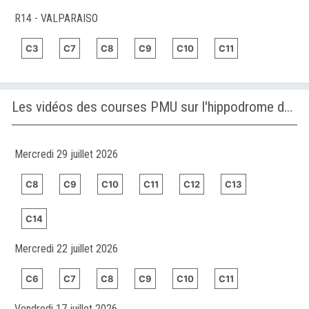
R14 - VALPARAISO
C3
C7
C8
C9
C10
C11
Les vidéos des courses PMU sur l'hippodrome de SAN ISIDRO
Mercredi 29 juillet 2026
C8
C9
C10
C11
C12
C13
C14
Mercredi 22 juillet 2026
C6
C7
C8
C9
C10
C11
Vendredi 17 juillet 2026