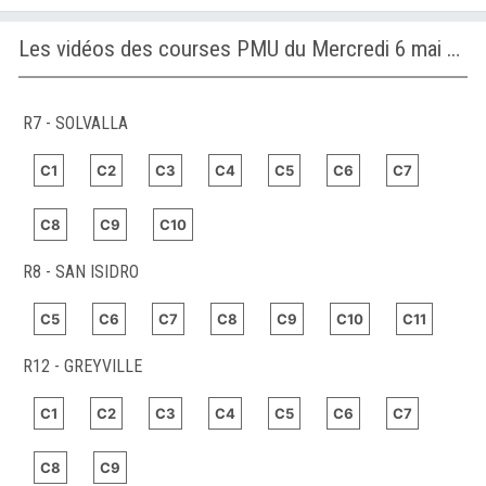
Les vidéos des courses PMU du Mercredi 6 mai 2026
R7 - SOLVALLA
C1
C2
C3
C4
C5
C6
C7
C8
C9
C10
R8 - SAN ISIDRO
C5
C6
C7
C8
C9
C10
C11
R12 - GREYVILLE
C1
C2
C3
C4
C5
C6
C7
C8
C9