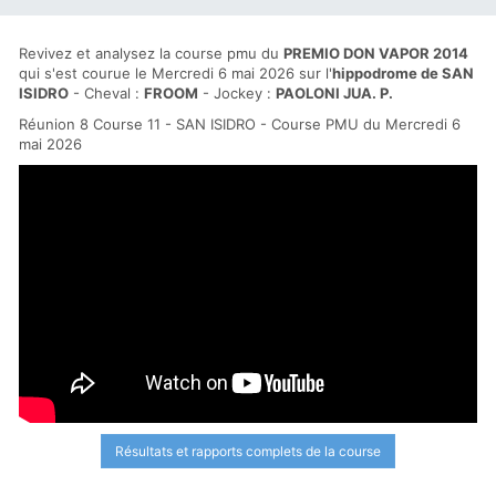
Revivez et analysez la course pmu du
PREMIO DON VAPOR 2014
qui s'est courue le Mercredi 6 mai 2026 sur l'
hippodrome de SAN
ISIDRO
- Cheval :
FROOM
- Jockey :
PAOLONI JUA. P.
Réunion 8 Course 11 - SAN ISIDRO - Course PMU du Mercredi 6
mai 2026
Résultats et rapports complets de la course