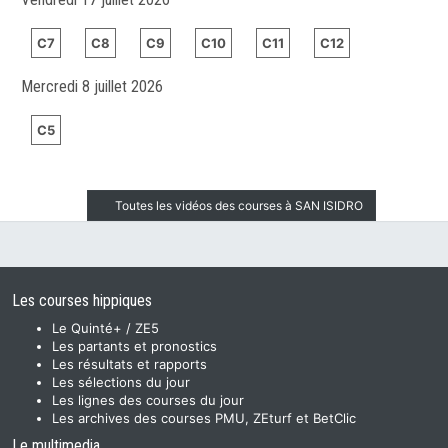
C7
C8
C9
C10
C11
C12
Mercredi 8 juillet 2026
C5
Toutes les vidéos des courses à SAN ISIDRO
Les courses hippiques
Le Quinté+ / ZE5
Les partants et pronostics
Les résultats et rapports
Les sélections du jour
Les lignes des courses du jour
Les archives des courses PMU, ZEturf et BetClic
Le multimedia