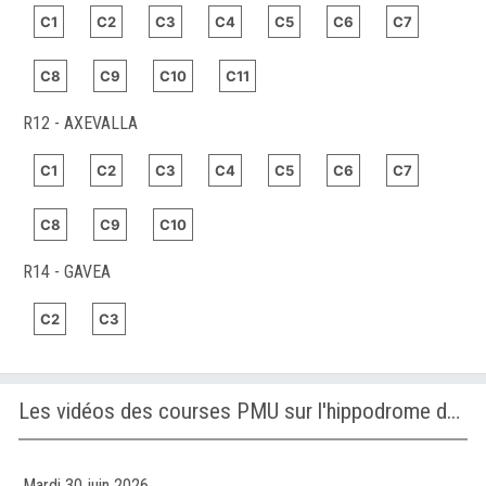
C1
C2
C3
C4
C5
C6
C7
C8
C9
C10
C11
R12 - AXEVALLA
C1
C2
C3
C4
C5
C6
C7
C8
C9
C10
R14 - GAVEA
C2
C3
Les vidéos des courses PMU sur l'hippodrome de AXEVALLA
Mardi 30 juin 2026