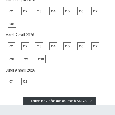
C1
C2
C3
C4
C5
C6
C7
C8
Mardi 7 avril 2026
C1
C2
C3
C4
C5
C6
C7
C8
C9
C10
Lundi 9 mars 2026
C1
C2
Toutes les vidéos des courses à AXEVALLA