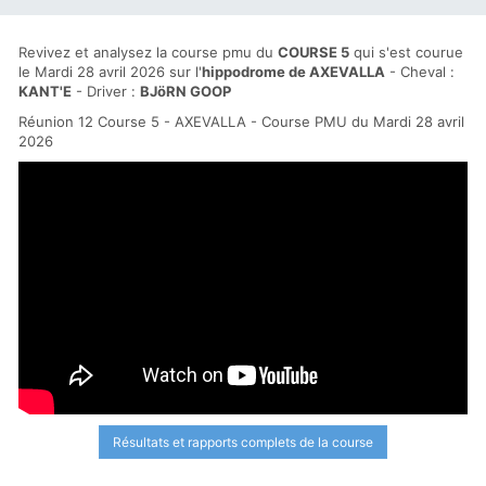
Revivez et analysez la course pmu du
COURSE 5
qui s'est courue
le Mardi 28 avril 2026 sur l'
hippodrome de AXEVALLA
- Cheval :
KANT'E
- Driver :
BJöRN GOOP
Réunion 12 Course 5 - AXEVALLA - Course PMU du Mardi 28 avril
2026
Résultats et rapports complets de la course