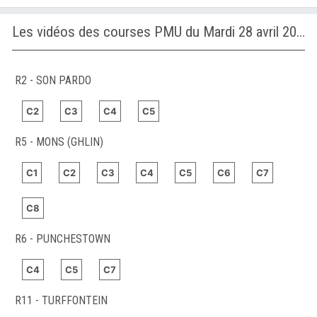
Les vidéos des courses PMU du Mardi 28 avril 2026
R2 - SON PARDO
C2
C3
C4
C5
R5 - MONS (GHLIN)
C1
C2
C3
C4
C5
C6
C7
C8
R6 - PUNCHESTOWN
C4
C5
C7
R11 - TURFFONTEIN