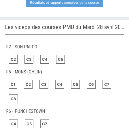
Résultats et rapports complets de la course
Les vidéos des courses PMU du Mardi 28 avril 2026
R2 - SON PARDO
C2
C3
C4
C5
R5 - MONS (GHLIN)
C1
C2
C3
C4
C5
C6
C7
C8
R6 - PUNCHESTOWN
C4
C5
C7