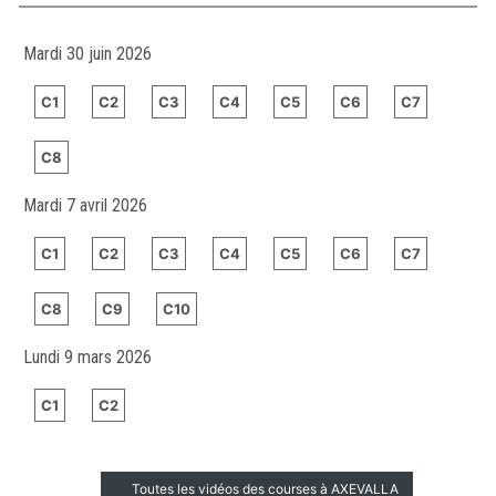
Mardi 30 juin 2026
C1
C2
C3
C4
C5
C6
C7
C8
Mardi 7 avril 2026
C1
C2
C3
C4
C5
C6
C7
C8
C9
C10
Lundi 9 mars 2026
C1
C2
Toutes les vidéos des courses à AXEVALLA