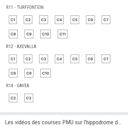
R11 - TURFFONTEIN
C1
C2
C3
C4
C5
C6
C7
C8
C9
C10
C11
R12 - AXEVALLA
C1
C2
C3
C4
C5
C6
C7
C8
C9
C10
R14 - GAVEA
C2
C3
Les vidéos des courses PMU sur l'hippodrome de AXEVALLA