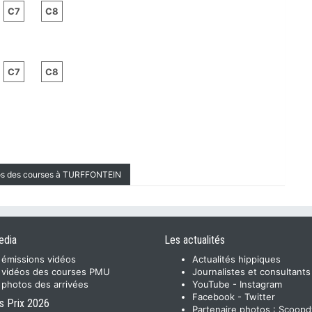
C7
C8
C7
C8
éos des courses à TURFFONTEIN
edia
Les actualités
 émissions vidéos
Actualités hippiques
 vidéos des courses PMU
Journalistes et consultants
 photos des arrivées
YouTube
-
Instagram
Facebook
-
Twitter
s Prix 2026
Partenaire photos :
Scoopd