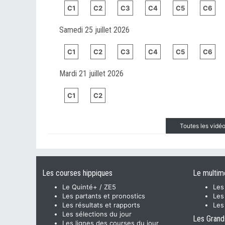
C1
C2
C3
C4
C5
C6
Samedi 25 juillet 2026
C1
C2
C3
C4
C5
C6
Mardi 21 juillet 2026
C1
C2
Toutes les vid
Les courses hippiques
Le multim
Le Quinté+ / ZE5
Les
Les partants et pronostics
Les
Les résultats et rapports
Les
Les sélections du jour
Les Grand
Les lignes des courses du jour