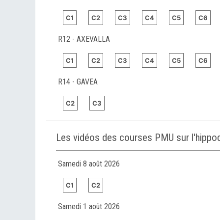
C1
C2
C3
C4
C5
C6
R12 - AXEVALLA
C1
C2
C3
C4
C5
C6
R14 - GAVEA
C2
C3
Les vidéos des courses PMU sur l'hip
Samedi 8 août 2026
C1
C2
Samedi 1 août 2026