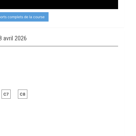
ports complets de la course
 avril 2026
C7
C8