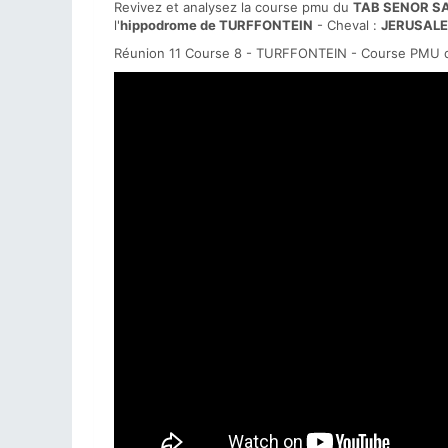
Revivez et analysez la course pmu du
TAB SENOR S
l'
hippodrome de TURFFONTEIN
- Cheval :
JERUSALE
Réunion 11 Course 8 - TURFFONTEIN - Course PMU du