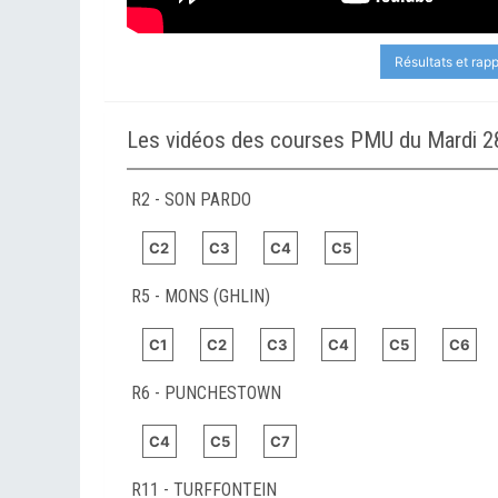
Résultats et rap
Les vidéos des courses PMU du Mardi 28
R2 - SON PARDO
C2
C3
C4
C5
R5 - MONS (GHLIN)
C1
C2
C3
C4
C5
C6
R6 - PUNCHESTOWN
C4
C5
C7
R11 - TURFFONTEIN