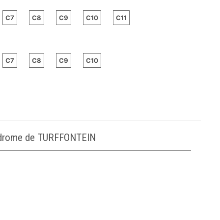
C7
C8
C9
C10
C11
C7
C8
C9
C10
podrome de TURFFONTEIN