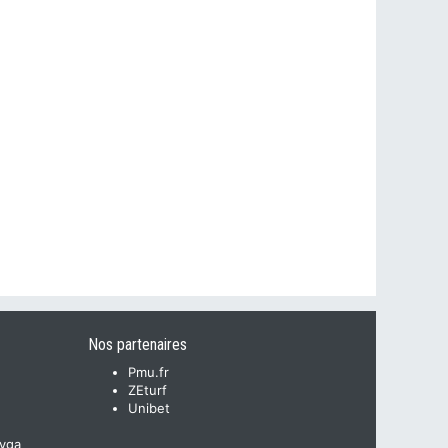
Nos partenaires
Pmu.fr
ZEturf
Unibet
yga