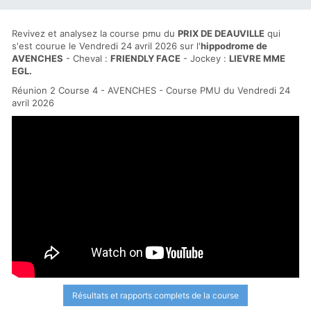
Revivez et analysez la course pmu du
PRIX DE DEAUVILLE
qui
s'est courue le Vendredi 24 avril 2026 sur l'
hippodrome de
AVENCHES
- Cheval :
FRIENDLY FACE
- Jockey :
LIEVRE MME
EGL.
Réunion 2 Course 4 - AVENCHES - Course PMU du Vendredi 24
avril 2026
Résultats et rapports complets de la course