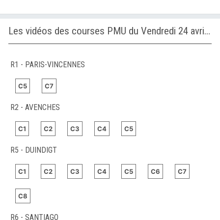
Les vidéos des courses PMU du Vendredi 24 avril 2026
R1 - PARIS-VINCENNES
C5
C7
R2 - AVENCHES
C1
C2
C3
C4
C5
R5 - DUINDIGT
C1
C2
C3
C4
C5
C6
C7
C8
R6 - SANTIAGO