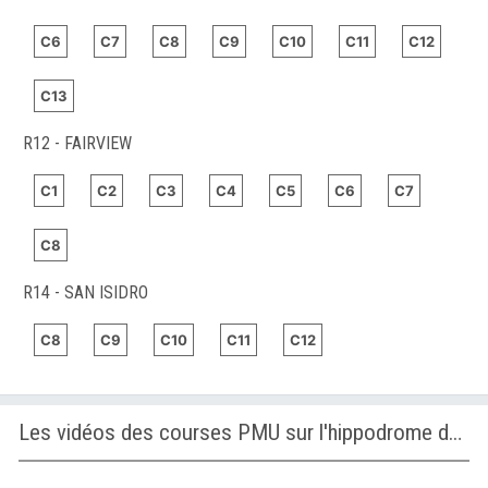
C6
C7
C8
C9
C10
C11
C12
C13
R12 - FAIRVIEW
C1
C2
C3
C4
C5
C6
C7
C8
R14 - SAN ISIDRO
C8
C9
C10
C11
C12
Les vidéos des courses PMU sur l'hippodrome de AVENCHES