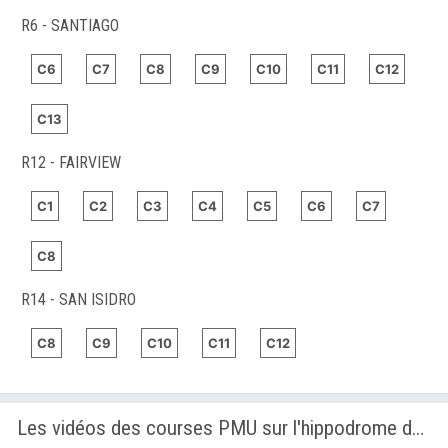
R6 - SANTIAGO
C6
C7
C8
C9
C10
C11
C12
C13
R12 - FAIRVIEW
C1
C2
C3
C4
C5
C6
C7
C8
R14 - SAN ISIDRO
C8
C9
C10
C11
C12
Les vidéos des courses PMU sur l'hippodrome de FAIRVIEW