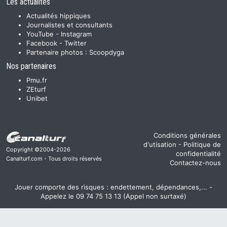
Les actualités
Actualités hippiques
Journalistes et consultants
YouTube
-
Instagram
Facebook
-
Twitter
Partenaire photos :
Scoopdyga
Nos partenaires
Pmu.fr
ZEturf
Unibet
Conditions générales
d'utisation
-
Politique de
Copyright ©2004-2026
confidentialité
Canalturf.com - Tous droits réservés
Contactez-nous
Jouer comporte des risques : endettement, dépendances,... -
Appelez le 09 74 75 13 13 (Appel non surtaxé)