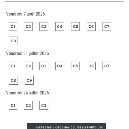
Vendredi 7 août 2026
C1
C2
C3
C4
C5
C6
C7
C8
Vendredi 31 juillet 2026
C1
C2
C3
C4
C5
C6
C7
C8
C9
Vendredi 24 juillet 2026
C1
C2
C3
Toutes les vidéos des courses à FAIRVIEW