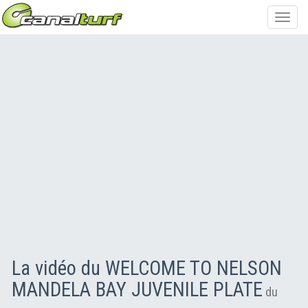
Toggl
navig
La vidéo du WELCOME TO NELSON
MANDELA BAY JUVENILE PLATE
du