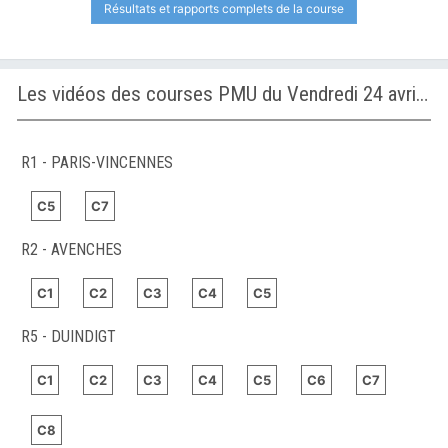
Résultats et rapports complets de la course
Les vidéos des courses PMU du Vendredi 24 avril 2026
R1 - PARIS-VINCENNES
C5
C7
R2 - AVENCHES
C1
C2
C3
C4
C5
R5 - DUINDIGT
C1
C2
C3
C4
C5
C6
C7
C8