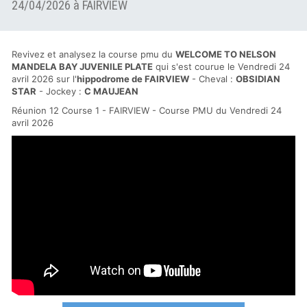
24/04/2026 à FAIRVIEW
Revivez et analysez la course pmu du
WELCOME TO NELSON
MANDELA BAY JUVENILE PLATE
qui s'est courue le Vendredi 24
avril 2026 sur l'
hippodrome de FAIRVIEW
- Cheval :
OBSIDIAN
STAR
- Jockey :
C MAUJEAN
Réunion 12 Course 1 - FAIRVIEW - Course PMU du Vendredi 24
avril 2026