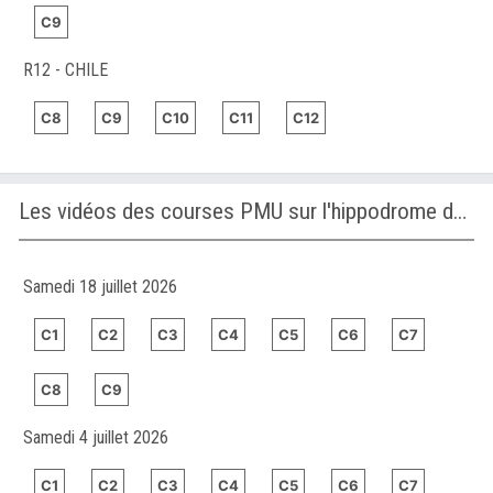
C9
R12 - CHILE
C8
C9
C10
C11
C12
Les vidéos des courses PMU sur l'hippodrome de WOLVEGA
Samedi 18 juillet 2026
C1
C2
C3
C4
C5
C6
C7
C8
C9
Samedi 4 juillet 2026
C1
C2
C3
C4
C5
C6
C7