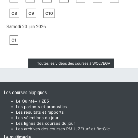
C8
C9
C10
Samedi 20 juin 2026
C1
Toutes les vidéos des courses à WOLVEGA
Les courses hippiques
Le Quinté+ / ZE5
Les partants et pronostics
Les résultats et rapports
Les sélections du jour
Les lignes des courses du jour
Les archives des courses PMU, ZEturf et BetClic
Le multimedia