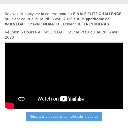
Revivez et analysez la course pmu du
FINALE ELITE CHALLENGE
qui s'est courue le Jeudi 16 avril 2026 sur l'
hippodrome de
WOLVEGA
- Cheval :
NOVATO
- Driver :
JEFFREY MIERAS
Réunion 5 Course 4 - WOLVEGA - Course PMU du Jeudi 16 avril
2026
Résultats et rapports complets de la course