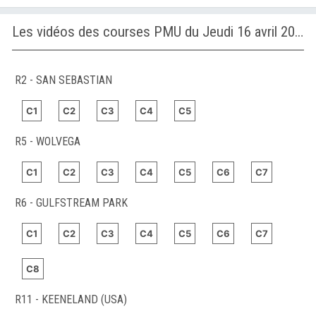
Les vidéos des courses PMU du Jeudi 16 avril 2026
R2 - SAN SEBASTIAN
C1
C2
C3
C4
C5
R5 - WOLVEGA
C1
C2
C3
C4
C5
C6
C7
R6 - GULFSTREAM PARK
C1
C2
C3
C4
C5
C6
C7
C8
R11 - KEENELAND (USA)