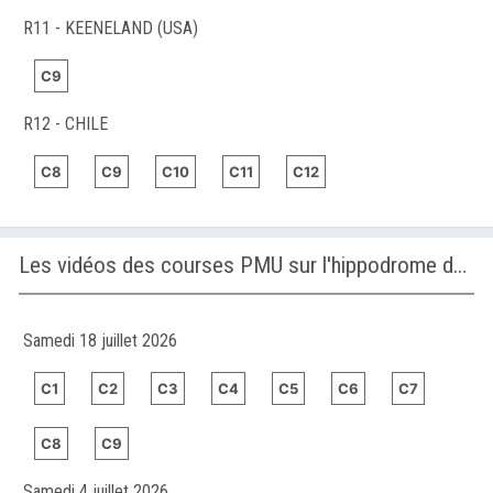
R11 - KEENELAND (USA)
C9
R12 - CHILE
C8
C9
C10
C11
C12
Les vidéos des courses PMU sur l'hippodrome de WOLVEGA
Samedi 18 juillet 2026
C1
C2
C3
C4
C5
C6
C7
C8
C9
Samedi 4 juillet 2026