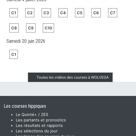
C1
C2
C3
C4
C5
C6
C7
C8
C9
C10
Samedi 20 juin 2026
C1
Toutes les vidéos des courses à WOLVEGA
Les courses hippiques
Le Quinté+ / ZE5
Les partants et pronostics
Les résultats et rapports
Les sélections du jour