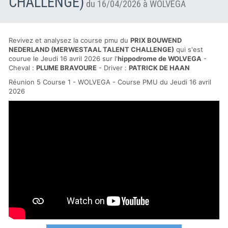
CHALLENGE)
du 16/04/2026 à WOLVEGA
Revivez et analysez la course pmu du
PRIX BOUWEND
NEDERLAND (MERWESTAAL TALENT CHALLENGE)
qui s'est
courue le Jeudi 16 avril 2026 sur l'
hippodrome de WOLVEGA
-
Cheval :
PLUME BRAVOURE
- Driver :
PATRICK DE HAAN
Réunion 5 Course 1 - WOLVEGA - Course PMU du Jeudi 16 avril
2026