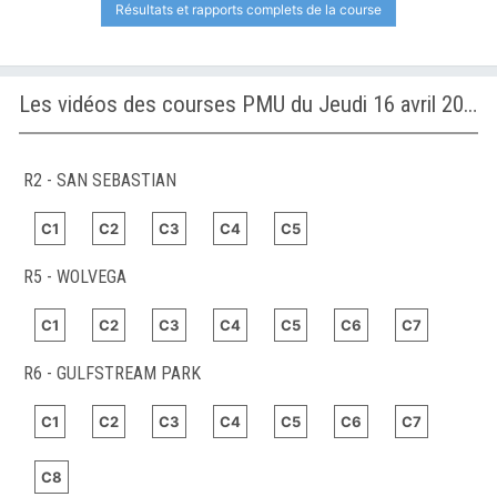
Résultats et rapports complets de la course
Les vidéos des courses PMU du Jeudi 16 avril 2026
R2 - SAN SEBASTIAN
C1
C2
C3
C4
C5
R5 - WOLVEGA
C1
C2
C3
C4
C5
C6
C7
R6 - GULFSTREAM PARK
C1
C2
C3
C4
C5
C6
C7
C8