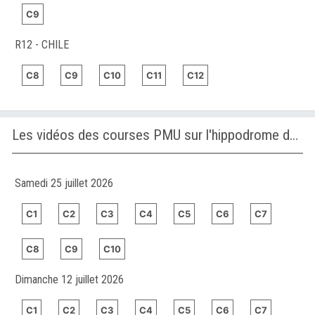
C9
R12 - CHILE
C8
C9
C10
C11
C12
Les vidéos des courses PMU sur l'hippodrome de GULFSTREAM PARK
Samedi 25 juillet 2026
C1
C2
C3
C4
C5
C6
C7
C8
C9
C10
Dimanche 12 juillet 2026
C1
C2
C3
C4
C5
C6
C7