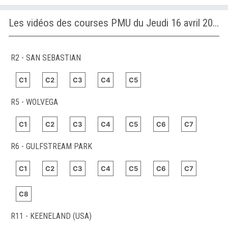
Les vidéos des courses PMU du Jeudi 16 avril 2026
R2 - SAN SEBASTIAN
C1
C2
C3
C4
C5
R5 - WOLVEGA
C1
C2
C3
C4
C5
C6
C7
R6 - GULFSTREAM PARK
C1
C2
C3
C4
C5
C6
C7
C8
R11 - KEENELAND (USA)