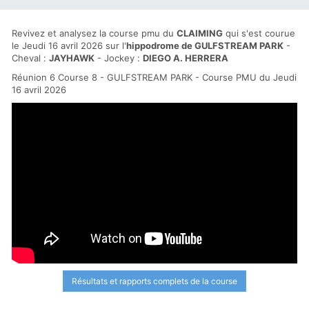
Revivez et analysez la course pmu du
CLAIMING
qui s'est courue
le Jeudi 16 avril 2026 sur l'
hippodrome de GULFSTREAM PARK
-
Cheval :
JAYHAWK
- Jockey :
DIEGO A. HERRERA
Réunion 6 Course 8 - GULFSTREAM PARK - Course PMU du Jeudi
16 avril 2026
Résultats et rapports complets de la course