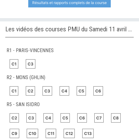
Résultats et rapports complets de la course
Les vidéos des courses PMU du Samedi 11 avril 2026
R1 - PARIS-VINCENNES
C1
C3
R2 - MONS (GHLIN)
C1
C2
C3
C4
C5
C6
R5 - SAN ISIDRO
C2
C3
C4
C5
C6
C7
C8
C9
C10
C11
C12
C13