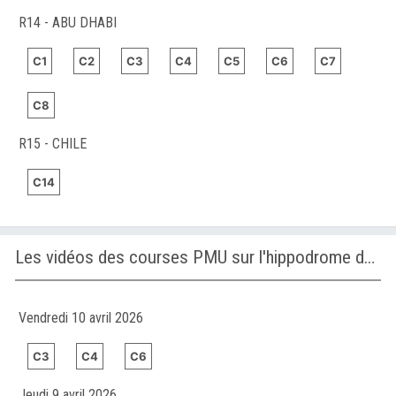
R14 - ABU DHABI
C1
C2
C3
C4
C5
C6
C7
C8
R15 - CHILE
C14
Les vidéos des courses PMU sur l'hippodrome de AINTREE
Vendredi 10 avril 2026
C3
C4
C6
Jeudi 9 avril 2026