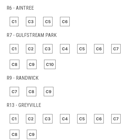
R6 - AINTREE
C1
C3
C5
C6
R7 - GULFSTREAM PARK
C1
C2
C3
C4
C5
C6
C7
C8
C9
C10
R9 - RANDWICK
C7
C8
C9
R13 - GREYVILLE
C1
C2
C3
C4
C5
C6
C7
C8
C9