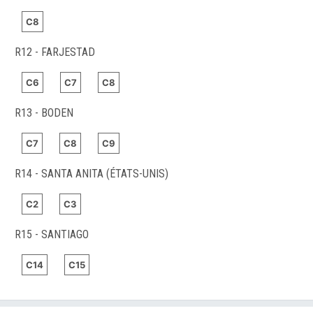
C8
R12 - FARJESTAD
C6
C7
C8
R13 - BODEN
C7
C8
C9
R14 - SANTA ANITA (ÉTATS-UNIS)
C2
C3
R15 - SANTIAGO
C14
C15