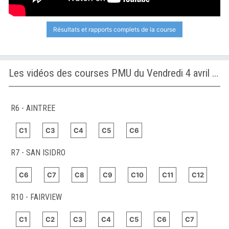
Résultats et rapports complets de la course
Les vidéos des courses PMU du Vendredi 4 avril 2025
R6 - AINTREE
C1
C3
C4
C5
C6
R7 - SAN ISIDRO
C6
C7
C8
C9
C10
C11
C12
R10 - FAIRVIEW
C1
C2
C3
C4
C5
C6
C7