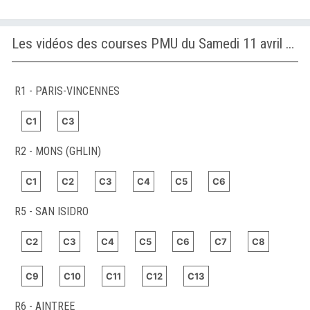
Les vidéos des courses PMU du Samedi 11 avril 2026
R1 - PARIS-VINCENNES
C1
C3
R2 - MONS (GHLIN)
C1
C2
C3
C4
C5
C6
R5 - SAN ISIDRO
C2
C3
C4
C5
C6
C7
C8
C9
C10
C11
C12
C13
R6 - AINTREE