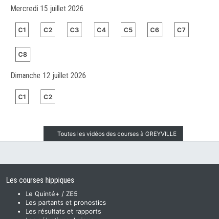
Mercredi 15 juillet 2026
C1
C2
C3
C4
C5
C6
C7
C8
Dimanche 12 juillet 2026
C1
C2
Toutes les vidéos des courses à GREYVILLE
Les courses hippiques
Le Quinté+ / ZE5
Les partants et pronostics
Les résultats et rapports