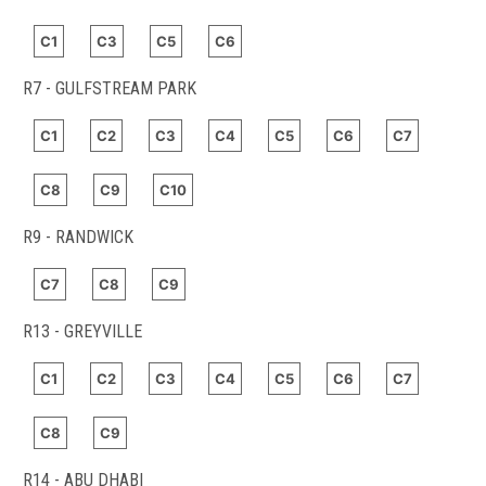
C1
C3
C5
C6
R7 - GULFSTREAM PARK
C1
C2
C3
C4
C5
C6
C7
C8
C9
C10
R9 - RANDWICK
C7
C8
C9
R13 - GREYVILLE
C1
C2
C3
C4
C5
C6
C7
C8
C9
R14 - ABU DHABI