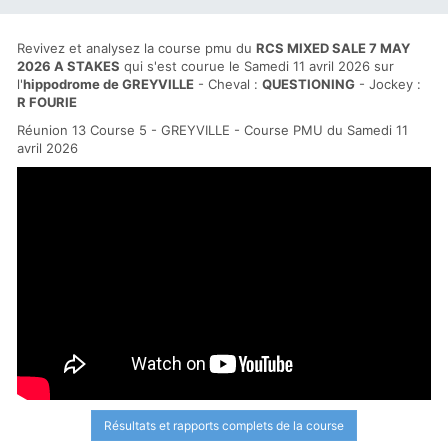
Revivez et analysez la course pmu du
RCS MIXED SALE 7 MAY
2026 A STAKES
qui s'est courue le Samedi 11 avril 2026 sur
l'
hippodrome de GREYVILLE
- Cheval :
QUESTIONING
- Jockey :
R FOURIE
Réunion 13 Course 5 - GREYVILLE - Course PMU du Samedi 11
avril 2026
Résultats et rapports complets de la course