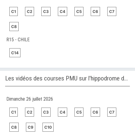
C1
C2
C3
C4
C5
C6
C7
C8
R15 - CHILE
C14
Les vidéos des courses PMU sur l'hippodrome de GREYVILLE
Dimanche 26 juillet 2026
C1
C2
C3
C4
C5
C6
C7
C8
C9
C10