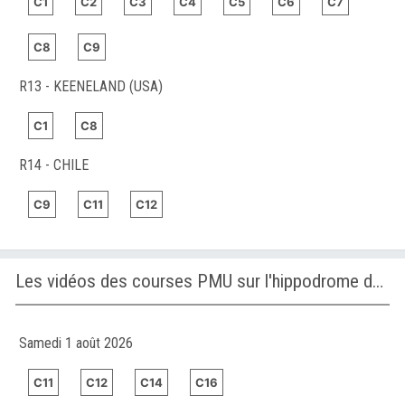
C1
C2
C3
C4
C5
C6
C7
C8
C9
R13 - KEENELAND (USA)
C1
C8
R14 - CHILE
C9
C11
C12
Les vidéos des courses PMU sur l'hippodrome de CHILE
Samedi 1 août 2026
C11
C12
C14
C16