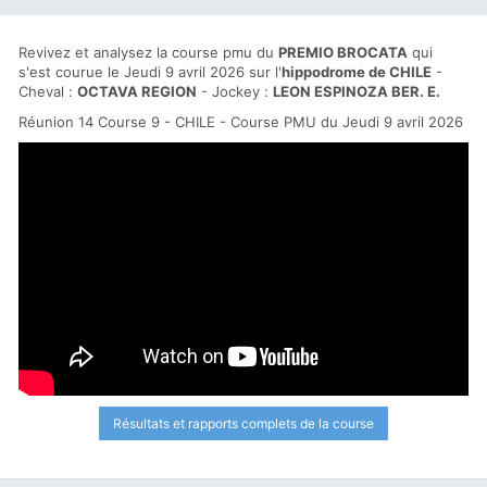
Revivez et analysez la course pmu du
PREMIO BROCATA
qui
s'est courue le Jeudi 9 avril 2026 sur l'
hippodrome de CHILE
-
Cheval :
OCTAVA REGION
- Jockey :
LEON ESPINOZA BER. E.
Réunion 14 Course 9 - CHILE - Course PMU du Jeudi 9 avril 2026
Résultats et rapports complets de la course