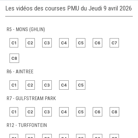
Les vidéos des courses PMU du Jeudi 9 avril 2026
R5 - MONS (GHLIN)
C1
C2
C3
C4
C5
C6
C7
C8
R6 - AINTREE
C1
C2
C3
C4
C5
R7 - GULFSTREAM PARK
C1
C2
C3
C4
C5
C6
C8
R12 - TURFFONTEIN