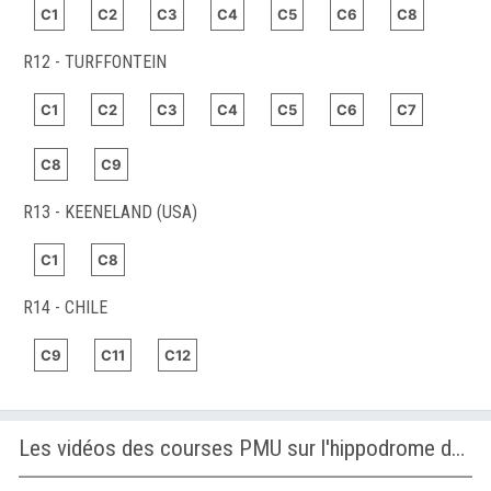
C1
C2
C3
C4
C5
C6
C8
R12 - TURFFONTEIN
C1
C2
C3
C4
C5
C6
C7
C8
C9
R13 - KEENELAND (USA)
C1
C8
R14 - CHILE
C9
C11
C12
Les vidéos des courses PMU sur l'hippodrome de MONS (GHLIN)