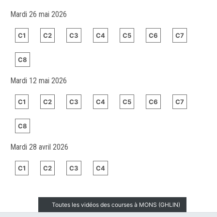
Mardi 26 mai 2026
C1
C2
C3
C4
C5
C6
C7
C8
Mardi 12 mai 2026
C1
C2
C3
C4
C5
C6
C7
C8
Mardi 28 avril 2026
C1
C2
C3
C4
Toutes les vidéos des courses à MONS (GHLIN)