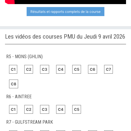
Résultats et rapports complets de la course
Les vidéos des courses PMU du Jeudi 9 avril 2026
R5 - MONS (GHLIN)
C1
C2
C3
C4
C5
C6
C7
C8
R6 - AINTREE
C1
C2
C3
C4
C5
R7 - GULFSTREAM PARK