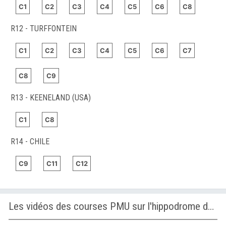
C1
C2
C3
C4
C5
C6
C8
R12 - TURFFONTEIN
C1
C2
C3
C4
C5
C6
C7
C8
C9
R13 - KEENELAND (USA)
C1
C8
R14 - CHILE
C9
C11
C12
Les vidéos des courses PMU sur l'hippodrome de TURFFONTEIN