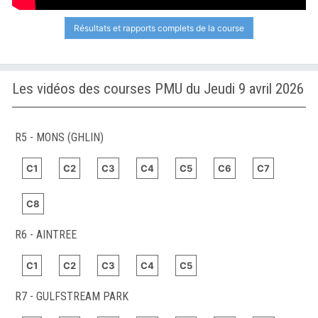
Résultats et rapports complets de la course
Les vidéos des courses PMU du Jeudi 9 avril 2026
R5 - MONS (GHLIN)
C1
C2
C3
C4
C5
C6
C7
C8
R6 - AINTREE
C1
C2
C3
C4
C5
R7 - GULFSTREAM PARK