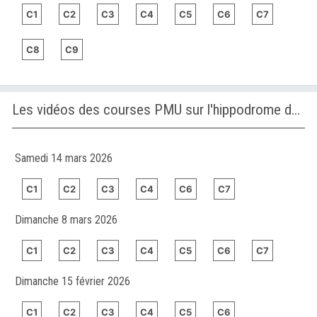
C1
C2
C3
C4
C5
C6
C7
C8
C9
Les vidéos des courses PMU sur l'hippodrome de JEBEL ALI
Samedi 14 mars 2026
C1
C2
C3
C4
C6
C7
Dimanche 8 mars 2026
C1
C2
C3
C4
C5
C6
C7
Dimanche 15 février 2026
C1
C2
C3
C4
C5
C6