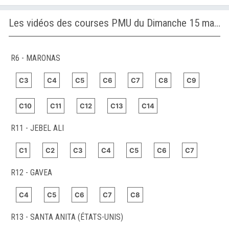
Les vidéos des courses PMU du Dimanche 15 mars 2026
R6 - MARONAS
C3
C4
C5
C6
C7
C8
C9
C10
C11
C12
C13
C14
R11 - JEBEL ALI
C1
C2
C3
C4
C5
C6
C7
R12 - GAVEA
C4
C5
C6
C7
C8
R13 - SANTA ANITA (ÉTATS-UNIS)