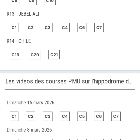
C8
C9
C10
R13 - JEBEL ALI
C1
C2
C3
C4
C6
C7
R14 - CHILE
C19
C20
C21
Les vidéos des courses PMU sur l'hippodrome de JEBEL ALI
Dimanche 15 mars 2026
C1
C2
C3
C4
C5
C6
C7
Dimanche 8 mars 2026