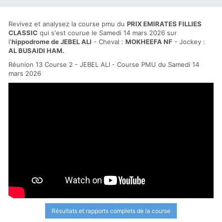
Revivez et analysez la course pmu du
PRIX EMIRATES FILLIES
CLASSIC
qui s'est courue le Samedi 14 mars 2026 sur
l'
hippodrome de JEBEL ALI
- Cheval :
MOKHEEFA NF
- Jockey :
AL BUSAIDI HAM.
Réunion 13 Course 2 - JEBEL ALI - Course PMU du Samedi 14
mars 2026
Résultats et rapports complets de la course