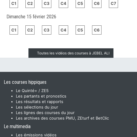
C1
C2
C3
C4
C5
C6
C7
Dimanche 15 février 2026
C1
C2
C3
C4
C5
C6
Toutes les vidéos des courses à JEBEL ALI
Les courses hippiques
Le Quinté+ / ZE5
Les partants et pronostics
Les résultats et rapports
Les sélections du jour
Les lignes des courses du jour
Les archives des courses PMU, ZEturf et BetClic
Le multimedia
Les émissions vidéos