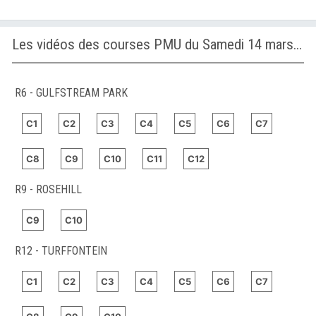
Les vidéos des courses PMU du Samedi 14 mars 2026
R6 - GULFSTREAM PARK
C1
C2
C3
C4
C5
C6
C7
C8
C9
C10
C11
C12
R9 - ROSEHILL
C9
C10
R12 - TURFFONTEIN
C1
C2
C3
C4
C5
C6
C7