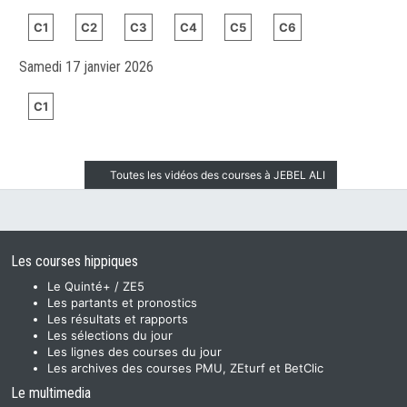
C1
C2
C3
C4
C5
C6
Samedi 17 janvier 2026
C1
Toutes les vidéos des courses à JEBEL ALI
Les courses hippiques
Le Quinté+ / ZE5
Les partants et pronostics
Les résultats et rapports
Les sélections du jour
Les lignes des courses du jour
Les archives des courses PMU, ZEturf et BetClic
Le multimedia