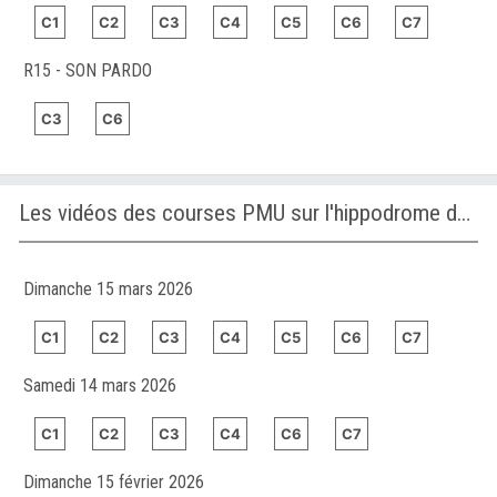
C1
C2
C3
C4
C5
C6
C7
R15 - SON PARDO
C3
C6
Les vidéos des courses PMU sur l'hippodrome de JEBEL ALI
Dimanche 15 mars 2026
C1
C2
C3
C4
C5
C6
C7
Samedi 14 mars 2026
C1
C2
C3
C4
C6
C7
Dimanche 15 février 2026