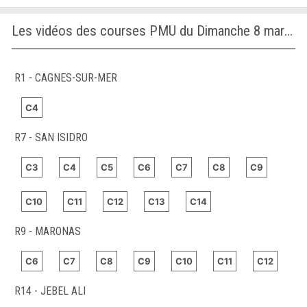
Les vidéos des courses PMU du Dimanche 8 mars 2026
R1 - CAGNES-SUR-MER
C4
R7 - SAN ISIDRO
C3
C4
C5
C6
C7
C8
C9
C10
C11
C12
C13
C14
R9 - MARONAS
C6
C7
C8
C9
C10
C11
C12
R14 - JEBEL ALI