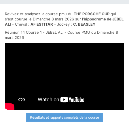
Revivez et analysez la course pmu du
THE PORSCHE CUP
qui
s'est courue le Dimanche 8 mars 2026 sur l'
hippodrome de JEBEL
ALI
- Cheval :
AF ESTITAR
- Jockey :
C. BEASLEY
Réunion 14 Course 1 - JEBEL ALI - Course PMU du Dimanche 8
mars 2026
Résultats et rapports complets de la course