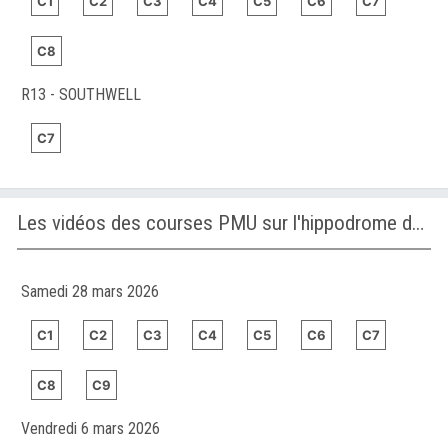
C1
C2
C3
C4
C5
C6
C7
C8
R13 - SOUTHWELL
C7
Les vidéos des courses PMU sur l'hippodrome de MEYDAN
Samedi 28 mars 2026
C1
C2
C3
C4
C5
C6
C7
C8
C9
Vendredi 6 mars 2026