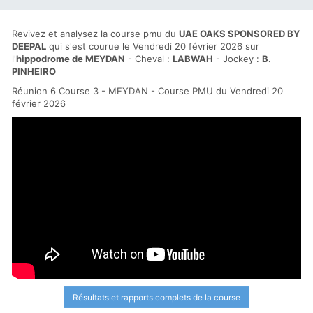
Revivez et analysez la course pmu du
UAE OAKS SPONSORED BY
DEEPAL
qui s'est courue le Vendredi 20 février 2026 sur
l'
hippodrome de MEYDAN
- Cheval :
LABWAH
- Jockey :
B.
PINHEIRO
Réunion 6 Course 3 - MEYDAN - Course PMU du Vendredi 20
février 2026
Résultats et rapports complets de la course