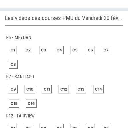
Les vidéos des courses PMU du Vendredi 20 février 2026
R6 - MEYDAN
C1
C2
C3
C4
C5
C6
C7
C8
R7 - SANTIAGO
C9
C10
C11
C12
C13
C14
C15
C16
R12 - FAIRVIEW