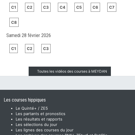
C1
C2
C3
C4
C5
C6
C7
C8
Samedi 28 février 2026
C1
C2
C3
Toutes les vidéos des courses à MEYDAN
Les courses hippiques
Le Quinté+ / ZE5
Les partants et pronostics
Les résultats et rapports
Les sélections du jour
Les lignes des courses du jour