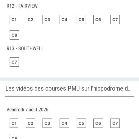
R12 - FAIRVIEW
C1
C2
C3
C4
C5
C6
C7
C8
R13 - SOUTHWELL
C7
Les vidéos des courses PMU sur l'hippodrome de FAIRVIEW
Vendredi 7 août 2026
C1
C2
C3
C4
C5
C6
C7
C8