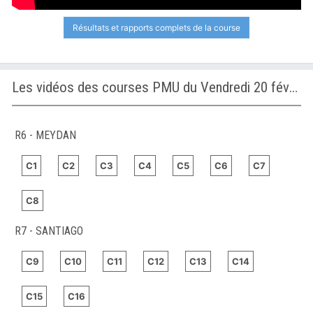
Résultats et rapports complets de la course
Les vidéos des courses PMU du Vendredi 20 février 2026
R6 - MEYDAN
C1
C2
C3
C4
C5
C6
C7
C8
R7 - SANTIAGO
C9
C10
C11
C12
C13
C14
C15
C16