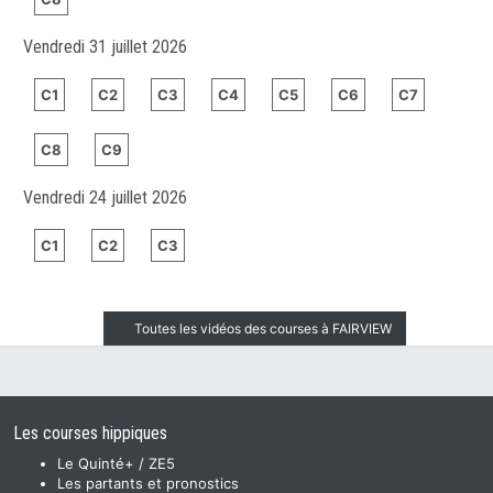
Vendredi 31 juillet 2026
C1
C2
C3
C4
C5
C6
C7
C8
C9
Vendredi 24 juillet 2026
C1
C2
C3
Toutes les vidéos des courses à FAIRVIEW
Les courses hippiques
Le Quinté+ / ZE5
Les partants et pronostics