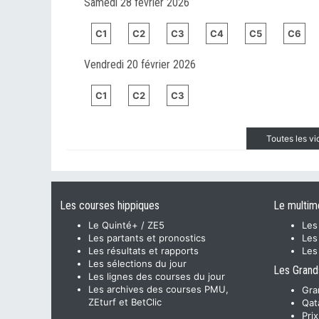
Samedi 28 février 2026
C1
C2
C3
C4
C5
C6
Vendredi 20 février 2026
C1
C2
C3
Toutes les v
Les courses hippiques
Le multim
Le Quinté+ / ZE5
Les
Les partants et pronostics
Les
Les résultats et rapports
Les
Les sélections du jour
Les Grand
Les lignes des courses du jour
Les archives des courses PMU,
Gra
ZEturf et BetClic
Qat
Pri