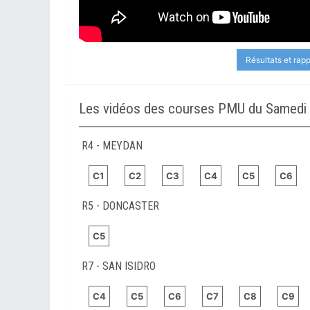
Résultats et rap
Les vidéos des courses PMU du Samedi
R4 - MEYDAN
C1
C2
C3
C4
C5
C6
R5 - DONCASTER
C5
R7 - SAN ISIDRO
C4
C5
C6
C7
C8
C9