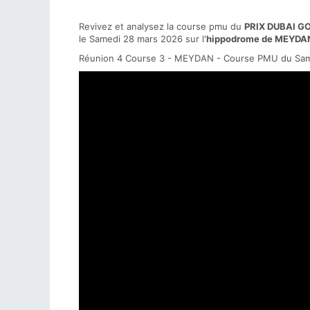
Revivez et analysez la course pmu du
PRIX DUBAI G
le Samedi 28 mars 2026 sur l'
hippodrome de MEYDA
Réunion 4 Course 3 - MEYDAN - Course PMU du Sam