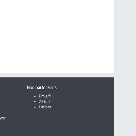
Nos partenaires
Pmu.fr
ZEturf
Unibet
yga