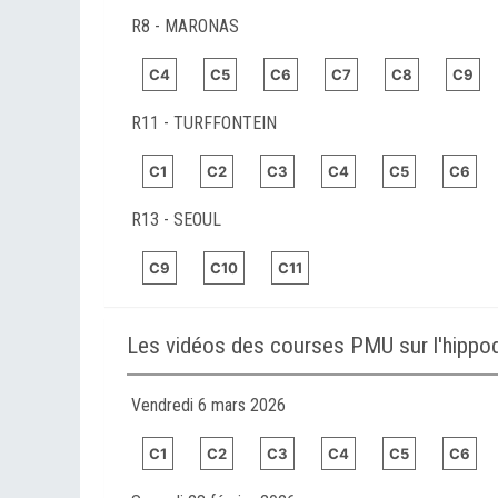
R8 - MARONAS
C4
C5
C6
C7
C8
C9
R11 - TURFFONTEIN
C1
C2
C3
C4
C5
C6
R13 - SEOUL
C9
C10
C11
Les vidéos des courses PMU sur l'hip
Vendredi 6 mars 2026
C1
C2
C3
C4
C5
C6