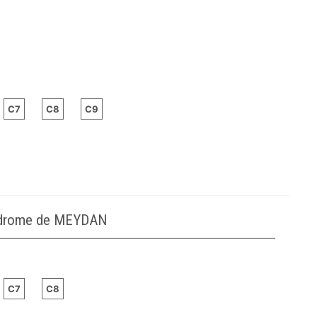
C7
C8
C9
podrome de MEYDAN
C7
C8