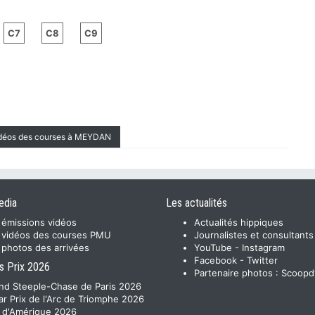
C7
C8
C9
idéos des courses à MEYDAN
edia
Les actualités
 émissions vidéos
Actualités hippiques
 vidéos des courses PMU
Journalistes et consultants
 photos des arrivées
YouTube
-
Instagram
Facebook
-
Twitter
s Prix 2026
Partenaire photos :
Scoopd
nd Steeple-Chase de Paris 2026
ar Prix de l'Arc de Triomphe 2026
x d'Amérique 2026