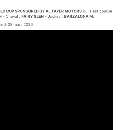
OLD CUP SPONSORED BY AL TAYER MOTORS
qui s'est courue
N
- Cheval :
FAIRY GLEN
- Jockey :
BARZALONA M.
edi 28 mars 2026