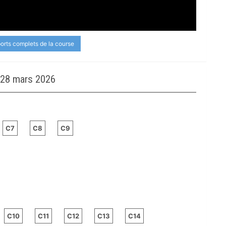
ports complets de la course
 28 mars 2026
C7
C8
C9
C10
C11
C12
C13
C14