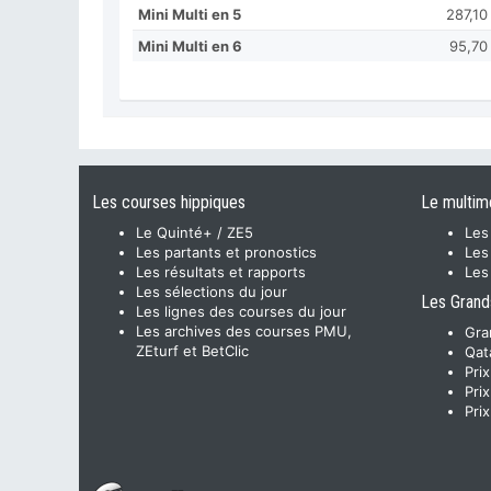
Mini Multi en 5
287,10
Mini Multi en 6
95,70
Les courses hippiques
Le multim
Le Quinté+ / ZE5
Les
Les partants et pronostics
Les
Les résultats et rapports
Les
Les sélections du jour
Les Grand
Les lignes des courses du jour
Les archives des courses PMU,
Gra
ZEturf et BetClic
Qat
Pri
Pri
Pri