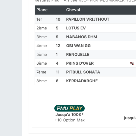
Résultat Pmu - Arrivée R5C4 PRIX WEGMARKERINGEN 
Place
Cheval
1er
10
PAPILLON VRIJTHOUT
2ème
5
LOTUS EV
3ème
9
NABANOS DHM
4ème
12
OBI WAN GG
5ème
1
RENQUELLE
6ème
4
PRINS D'OVER
7ème
11
PITBULL SONATA
8ème
6
KERRIADARCHE
Jusqu'à 100€*
jusqu'
+10 Option Max