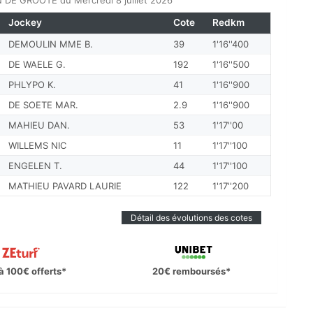
DE GROOTE du Mercredi 8 juillet 2026
Jockey
Cote
Redkm
DEMOULIN MME B.
39
1'16''400
DE WAELE G.
192
1'16''500
PHLYPO K.
41
1'16''900
DE SOETE MAR.
2.9
1'16''900
MAHIEU DAN.
53
1'17''00
WILLEMS NIC
11
1'17''100
ENGELEN T.
44
1'17''100
MATHIEU PAVARD LAURIE
122
1'17''200
Détail des évolutions des cotes
à 100€ offerts*
20€ remboursés*