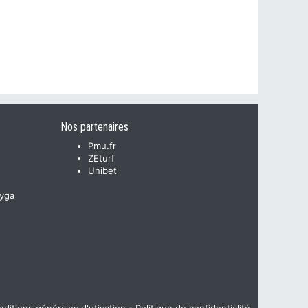
Nos partenaires
Pmu.fr
ZEturf
Unibet
yga