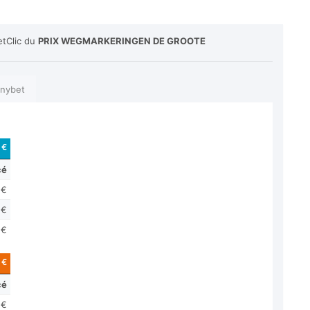
etClic du
PRIX WEGMARKERINGEN DE GROOTE
nybet
 €
cé
 €
 €
 €
 €
cé
 €