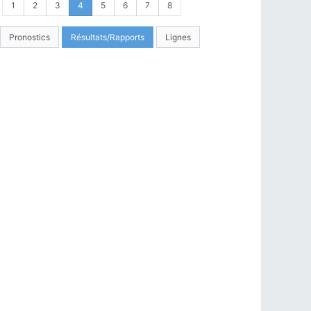
1
2
3
4
5
6
7
8
Pronostics
Résultats/Rapports
Lignes