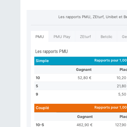
Les rapports PMU, ZEturf, Unibet et B
PMU
PMU Play
ZEturf
Betclic
Ge
Les rapports PMU
Rapports pour 1,00
Simple
Gagnant
Pla
10
52,80 €
10,20
5
21,80
9
5,50
Rapports pour 1,00
Couplé
Gagnant
Pla
10-5
462,90 €
127,90