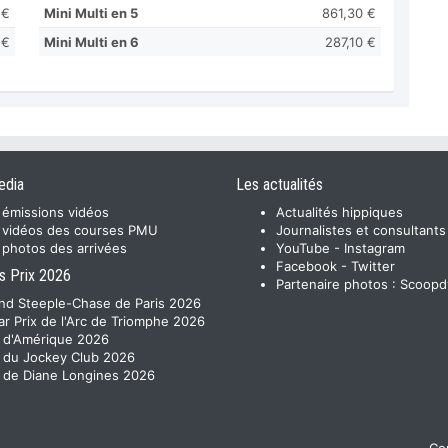
 €
Mini Multi en 5
861,30 €
 €
Mini Multi en 6
287,10 €
edia
Les actualités
 émissions vidéos
Actualités hippiques
 vidéos des courses PMU
Journalistes et consultants
 photos des arrivées
YouTube
-
Instagram
Facebook
-
Twitter
s Prix 2026
Partenaire photos :
Scoopd
nd Steeple-Chase de Paris 2026
ar Prix de l'Arc de Triomphe 2026
x d'Amérique 2026
x du Jockey Club 2026
x de Diane Longines 2026