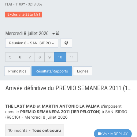
PLAT - 1100m - 3218.00€
Exclusivité ZEturf.fr !
Mercredi 8 juillet 2026
Réunion 8 - SAN ISIDRO
5
6
7
8
9
10
11
Pronostics
Résultats/Rapports
Lignes
Arrivée définitive du PREMIO SEMANERA 2011 (1ER PELOTON) à SAN ISIDRO
THE LAST MAD
et
MARTIN ANTONIO LA PALMA
s'imposent
dans le
PREMIO SEMANERA 2011 (1ER PELOTON)
à SAN ISIDRO
(R8C10) - Mercredi 8 juillet 2026
10 inscrits -
Tous ont couru
Voir le REPLAY