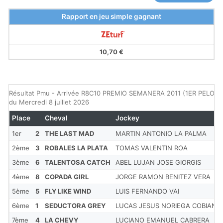
Rapport en jeu simple gagnant
10,70 €
Résultat Pmu - Arrivée R8C10 PREMIO SEMANERA 2011 (1ER PELOT
du Mercredi 8 juillet 2026
Place
Cheval
Jockey
1er
2
THE LAST MAD
MARTIN ANTONIO LA PALMA
2ème
3
ROBALES LA PLATA
TOMAS VALENTIN ROA
3ème
6
TALENTOSA CATCH
ABEL LUJAN JOSE GIORGIS
4ème
8
COPADA GIRL
JORGE RAMON BENITEZ VERA
5ème
5
FLY LIKE WIND
LUIS FERNANDO VAI
6ème
1
SEDUCTORA GREY
LUCAS JESUS NORIEGA COBIAN
7ème
4
LA CHEVY
LUCIANO EMANUEL CABRERA