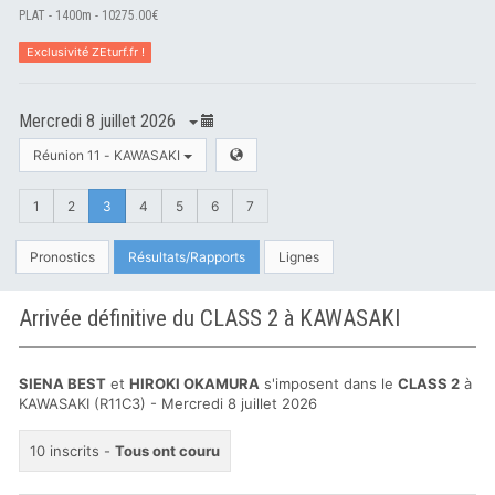
PLAT - 1400m - 10275.00€
Exclusivité ZEturf.fr !
Mercredi 8 juillet 2026
Réunion 11 - KAWASAKI
1
2
3
4
5
6
7
Pronostics
Résultats/Rapports
Lignes
Arrivée définitive du CLASS 2 à KAWASAKI
SIENA BEST
et
HIROKI OKAMURA
s'imposent dans le
CLASS 2
à
KAWASAKI (R11C3) - Mercredi 8 juillet 2026
10 inscrits -
Tous ont couru