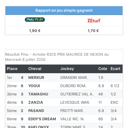
Rapport en jeu simple gagnant
1,90 €
1,70 €
Résultat Pmu - Arrivée R3C5 PRIX MAURICE DE NEXON du
Mercredi 8 juillet 2026
Place
Cheval
Jockey
Cote
Ecart
1er
4
MERKUR
GRANDIN MAR.
1.9
2ème
6
YOGUI
DUBORD ROM.
8.8
6 1/2
3ème
3
TAMAGHU
GUTIERREZ VAL A.
49
1/2
4ème
5
ZANZIA
LEVESQUE WAR.
11
ENC
5ème
2
PASAND
PROTTI MAR.
6.8
3/4
6ème
9
EDDY'S DREAM
VALLE RIC. N.
66
3/4
7ème
10
KHELONYX
TOPIN MME S.
24
2