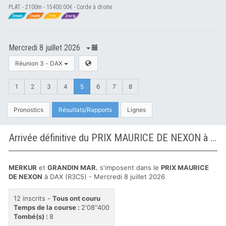
PLAT - 2100m - 15400.00€ - Corde à droite
Mercredi 8 juillet 2026
Réunion 3 - DAX
1
2
3
4
5
6
7
8
Pronostics
Résultats/Rapports
Lignes
Arrivée définitive du PRIX MAURICE DE NEXON à DAX
MERKUR
et
GRANDIN MAR.
s'imposent dans le
PRIX MAURICE
DE NEXON
à DAX (R3C5) - Mercredi 8 juillet 2026
12 inscrits -
Tous ont couru
Temps de la course :
2'08''400
Tombé(s) :
8