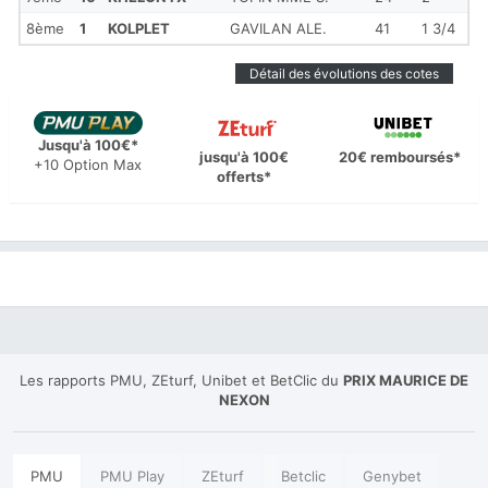
8ème
1
KOLPLET
GAVILAN ALE.
41
1 3/4
Détail des évolutions des cotes
Jusqu'à 100€*
jusqu'à 100€
20€ remboursés*
+10 Option Max
offerts*
Les rapports PMU, ZEturf, Unibet et BetClic du
PRIX MAURICE DE
NEXON
PMU
PMU Play
ZEturf
Betclic
Genybet