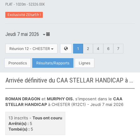
PLAT - 1020m - 52326.00€
Exclusivité ZEturf.fr !
Jeudi 7 mai 2026
Réunion 12 - CHESTER
1
2
4
6
7
Pronostics
Résultats/Rapports
Lignes
Arrivée définitive du CAA STELLAR HANDICAP à CHESTER
ROMAN DRAGON
et
MURPHY OIS.
s'imposent dans le
CAA
STELLAR HANDICAP
à CHESTER (R12C1) - Jeudi 7 mai 2026
13 inscrits -
Tous ont couru
Arrêté(s) :
5
Tombé(s) :
5