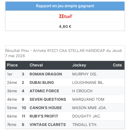
Rapport en jeu simple gagnant
4,80 €
Résultat Pmu - Arrivée R12C1 CAA STELLAR HANDICAP du Jeudi
7 mai 2026
Place
Cheval
Jockey
Cote
1er
3
ROMAN DRAGON
MURPHY OIS.
2ème
2
DUBAI BLING
LOUGHNANE BIL.
3ème
4
ATOMIC FORCE
H CROUCH
4ème
9
SEVEN QUESTIONS
MARQUAND TOM
5ème
10
CANON'S HOUSE
MASON MME JOA.
6ème
11
RUBY'S PROFIT
DOUGHTY JAC.
7ème
8
VINTAGE CLARETS
TINDALL ETH.