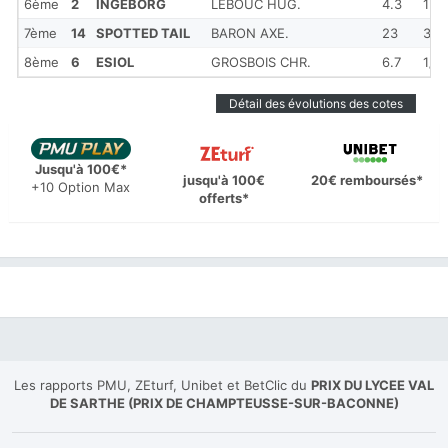
6ème
2
INGEBORG
LEBOUC HUG.
4.3
1
7ème
14
SPOTTED TAIL
BARON AXE.
23
3
8ème
6
ESIOL
GROSBOIS CHR.
6.7
1/2
Détail des évolutions des cotes
Jusqu'à 100€*
jusqu'à 100€
20€ remboursés*
+10 Option Max
offerts*
Les rapports PMU, ZEturf, Unibet et BetClic du
PRIX DU LYCEE VAL
DE SARTHE (PRIX DE CHAMPTEUSSE-SUR-BACONNE)