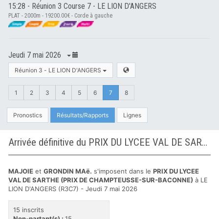
15:28 - Réunion 3 Course 7 - LE LION D'ANGERS
PLAT - 2000m - 19200.00€ - Corde à gauche
Jeudi 7 mai 2026
Réunion 3 - LE LION D'ANGERS
1
2
3
4
5
6
7
8
Pronostics
Résultats/Rapports
Lignes
Arrivée définitive du PRIX DU LYCEE VAL DE SARTHE (PRIX DE CHAMPTEUSSE-SUR-BACONNE) à LE LION D'ANGERS
MAJOIE
et
GRONDIN MAë.
s'imposent dans le
PRIX DU LYCEE
VAL DE SARTHE (PRIX DE CHAMPTEUSSE-SUR-BACONNE)
à LE
LION D'ANGERS (R3C7) - Jeudi 7 mai 2026
15 inscrits
Non-partant(s) :
15