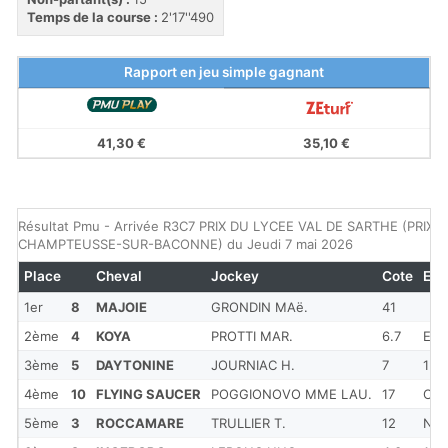
Temps de la course :
2'17''490
Rapport en jeu simple gagnant
41,30 €
35,10 €
Résultat Pmu - Arrivée R3C7 PRIX DU LYCEE VAL DE SARTHE (PRIX 
CHAMPTEUSSE-SUR-BACONNE) du Jeudi 7 mai 2026
Place
Cheval
Jockey
Cote
Eca
1er
8
MAJOIE
GRONDIN MAë.
41
2ème
4
KOYA
PROTTI MAR.
6.7
EN
3ème
5
DAYTONINE
JOURNIAC H.
7
1 3/
4ème
10
FLYING SAUCER
POGGIONOVO MME LAU.
17
CE
5ème
3
ROCCAMARE
TRULLIER T.
12
NE