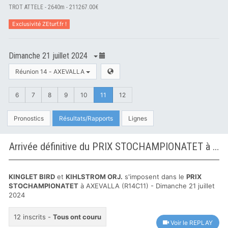
TROT ATTELE - 2640m - 211267.00€
Exclusivité ZEturf.fr !
Dimanche 21 juillet 2024
Réunion 14 - AXEVALLA
6
7
8
9
10
11
12
Pronostics
Résultats/Rapports
Lignes
Arrivée définitive du PRIX STOCHAMPIONATET à AXEVALLA
KINGLET BIRD
et
KIHLSTROM ORJ.
s'imposent dans le
PRIX
STOCHAMPIONATET
à AXEVALLA (R14C11) - Dimanche 21 juillet
2024
12 inscrits -
Tous ont couru
Voir le REPLAY