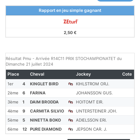
Rapport en jeu simple gagnant
2,50 €
Résultat Pmu - Arrivée R14C11 PRIX STOCHAMPIONATET du
Dimanche 21 juillet 2024
Place
Cheval
Jockey
Cote
1er
4
KINGLET BIRD
KIHLSTROM ORJ.
2ème
6
FARINA
JOHANSSON GUS.
3ème
1
DAIM BRODDA
HOITOMT EIR.
4ème
9
CARMITA SILVIO
UNTERSTEINER JOH.
5ème
5
NINETTA BOKO
ADIELSSON ERI.
6ème
12
PURE DIAMOND
JEPSON CAR. J.