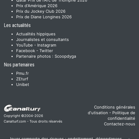
Qatar Prix de l'Arc de Triomphe 2026
Prix d'Amérique 2026
Prix du Jockey Club 2026
Prix de Diane Longines 2026
Les actualités
Actualités hippiques
Journalistes et consultants
YouTube
-
Instagram
Facebook
-
Twitter
Partenaire photos :
Scoopdyga
Nos partenaires
Pmu.fr
ZEturf
Unibet
Conditions générales
d'utisation
-
Politique de
Copyright ©2004-2026
confidentialité
Canalturf.com - Tous droits réservés
Contactez-nous
Jouer comporte des risques : endettement, dépendances,... -