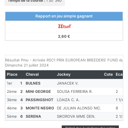
Temps de la course :
1'30''340
Rapport en jeu simple gagnant
2,60 €
Résultat Pmu - Arrivée R5C1 PRIX EUROPEAN BREEDERS' FUND du
Dimanche 21 juillet 2024
Place
Cheval
Jockey
Cote
Ecart
1er
1
BULNES
JANACEK V.
2ème
2
MINI GEORGE
SOUSA FERREIRA R.
2
3ème
4
PASSINGSHOT
LOAIZA C. A.
1 1/4
4ème
3
MONTE NEGRO
DE JULIAN ALONSO NIC.
8
5ème
6
SERENA
SIKOROVA MME DEN.
2 1/2