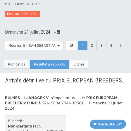
PLAT - 1400m - 6000.00€
Exclusivité ZEturf.fr !
Dimanche 21 juillet 2024
Réunion 5 - SAN SEBASTIAN
1
2
3
4
5
Pronostics
Résultats/Rapports
Lignes
Arrivée définitive du PRIX EUROPEAN BREEDERS' FUND à SAN SEBASTIAN
BULNES
et
JANACEK V.
s'imposent dans le
PRIX EUROPEAN
BREEDERS' FUND
à SAN SEBASTIAN (R5C1) - Dimanche 21 juillet
2024
6 inscrits
Voir le REPLAY
Non-partant(s) :
5