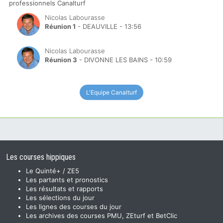
professionnels Canalturf
Nicolas Labourasse
Réunion 1
- DEAUVILLE - 13:56
Nicolas Labourasse
Réunion 3
- DIVONNE LES BAINS - 10:59
L'Equipe Canalturf
Les courses hippiques
Le Quinté+ / ZE5
Les partants et pronostics
Les résultats et rapports
Les sélections du jour
Les lignes des courses du jour
Les archives des courses PMU, ZEturf et BetClic