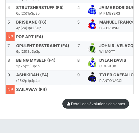
4
STRUTSHERSTUFF (F5)
4
JAIME RODRIGUEZ
6p(25)1p3p3p
M F MEYERS
5
BRISBANE (F6)
5
MANUEL FRANCO
4p(24)1p(23)1p
C C BROWN
NP
POP ART (F4)
7
OPULENT RESTRAINT (F4)
7
JOHN R. VELAZQUE
6p(25)3p3p3p
W I MOTT
8
BEING MYSELF (F4)
8
DYLAN DAVIS
2p2p(25)8p1p
C DEVAUX
9
ASHIKIDAH (F4)
9
TYLER GAFFALION
(25)2p1p4p4p
P ANTONACCI
NP
SAILAWAY (F4)
Détail des évolutions des cotes