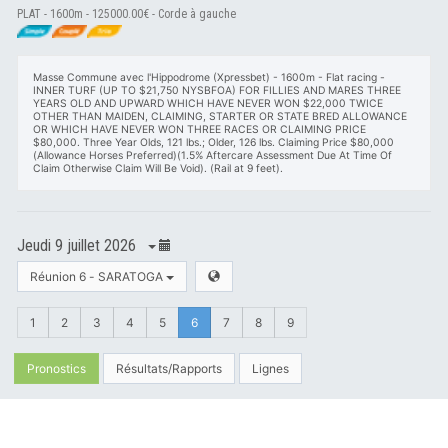
PLAT - 1600m - 125000.00€ - Corde à gauche
Masse Commune avec l'Hippodrome (Xpressbet) - 1600m - Flat racing -
INNER TURF (UP TO $21,750 NYSBFOA) FOR FILLIES AND MARES THREE
YEARS OLD AND UPWARD WHICH HAVE NEVER WON $22,000 TWICE
OTHER THAN MAIDEN, CLAIMING, STARTER OR STATE BRED ALLOWANCE
OR WHICH HAVE NEVER WON THREE RACES OR CLAIMING PRICE
$80,000. Three Year Olds, 121 lbs.; Older, 126 lbs. Claiming Price $80,000
(Allowance Horses Preferred)(1.5% Aftercare Assessment Due At Time Of
Claim Otherwise Claim Will Be Void). (Rail at 9 feet).
Jeudi 9 juillet 2026
Réunion 6 - SARATOGA
1
2
3
4
5
6
7
8
9
Pronostics
Résultats/Rapports
Lignes